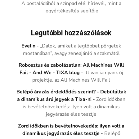
A postaládából a színpad elé: hírlevél, mint a
jegyértékesítés segítője
Legutóbbi hozzászólások
Evelin
-
„Dalok, amiket a legtöbbet pörgetek
mostanában”, avagy zeneajánló a szakmától
Robosztus és zabolázatlan: All Machines Will
Fail - And We - TIXA blog
-
Itt van iamyank új
projektje, az All Machines Will Fail
Belépő árazás érdeklődés szerint? - Debütáltak
a dinamikus árú jegyek a Tixa-n!
-
Zord időkben
is bevételnövekedés: ilyen volt a dinamikus
jegyárazás éles tesztje
Zord időkben is bevételnövekedés: ilyen volt a
dinamikus jegyárazás éles tesztje
-
Belépő