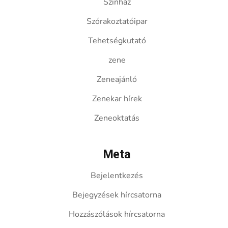
Színház
Szórakoztatóipar
Tehetségkutató
zene
Zeneajánló
Zenekar hírek
Zeneoktatás
Meta
Bejelentkezés
Bejegyzések hírcsatorna
Hozzászólások hírcsatorna