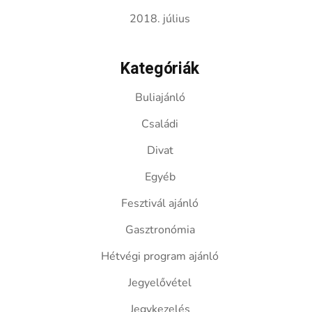
2018. július
Kategóriák
Buliajánló
Családi
Divat
Egyéb
Fesztivál ajánló
Gasztronómia
Hétvégi program ajánló
Jegyelővétel
Jegykezelés