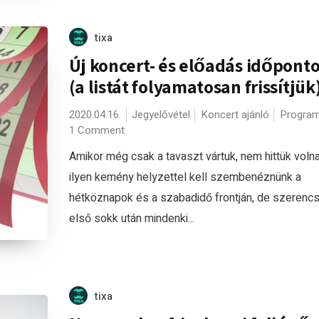
tixa
Új koncert- és előadás időponto
(a listát folyamatosan frissítjük
2020.04.16.
Jegyelővétel
Koncert ajánló
Program
1 Comment
Amikor még csak a tavaszt vártuk, nem hittük voln
ilyen kemény helyzettel kell szembenéznünk a
hétköznapok és a szabadidő frontján, de szerenc
első sokk után mindenki...
tixa