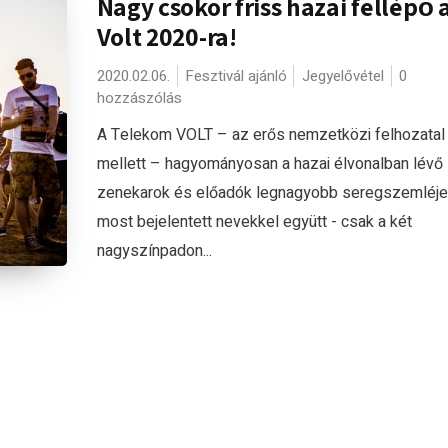
Nagy csokor friss hazai fellépő 
Volt 2020-ra!
2020.02.06.
Fesztivál ajánló
Jegyelővétel
0
hozzászólás
A Telekom VOLT – az erős nemzetközi felhozatal
mellett – hagyományosan a hazai élvonalban lévő
zenekarok és előadók legnagyobb seregszemléje,
most bejelentett nevekkel együtt - csak a két
nagyszínpadon...