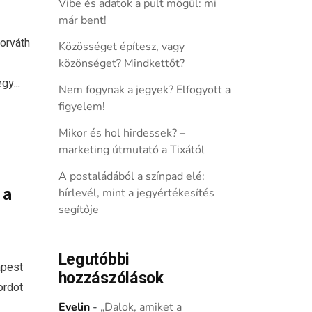
Vibe és adatok a pult mögül: mi
már bent!
Horváth
Közösséget építesz, vagy
közönséget? Mindkettőt?
gy...
Nem fogynak a jegyek? Elfogyott a
figyelem!
Mikor és hol hirdessek? –
marketing útmutató a Tixától
A postaládából a színpad elé:
 a
hírlevél, mint a jegyértékesítés
segítője
Legutóbbi
apest
hozzászólások
ordot
Evelin
-
„Dalok, amiket a