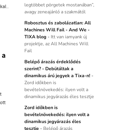
legtöbbet pörgetek mostanában”,
al...
avagy zeneajánló a szakmától
Robosztus és zabolázatlan: All
Machines Will Fail - And We -
TIXA blog
-
Itt van iamyank új
projektje, az All Machines Will
Fail
 a
Belépő árazás érdeklődés
szerint? - Debütáltak a
dinamikus árú jegyek a Tixa-n!
-
Zord időkben is
bevételnövekedés: ilyen volt a
t
dinamikus jegyárazás éles tesztje
ott
Zord időkben is
bevételnövekedés: ilyen volt a
dinamikus jegyárazás éles
tesztje
-
Belépő árazás