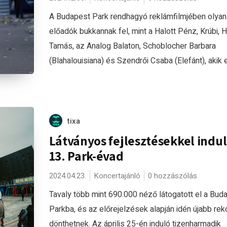
A Budapest Park rendhagyó reklámfilmjében olyan
előadók bukkannak fel, mint a Halott Pénz, Krúbi, 
Tamás, az Analog Balaton, Schoblocher Barbara
(Blahalouisiana) és Szendrői Csaba (Elefánt), akik e
tixa
Látványos fejlesztésekkel indul
13. Park-évad
2024.04.23.
Koncertajánló
0 hozzászólás
Tavaly több mint 690.000 néző látogatott el a Bud
Parkba, és az előrejelzések alapján idén újabb rek
dönthetnek. Az április 25-én induló tizenharmadik