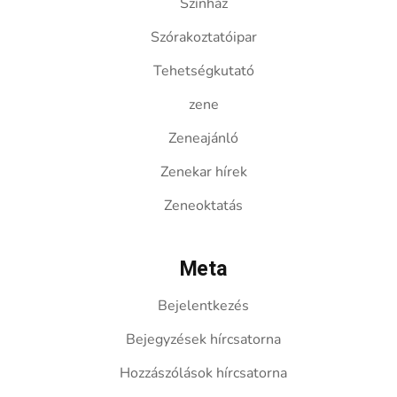
Színház
Szórakoztatóipar
Tehetségkutató
zene
Zeneajánló
Zenekar hírek
Zeneoktatás
Meta
Bejelentkezés
Bejegyzések hírcsatorna
Hozzászólások hírcsatorna