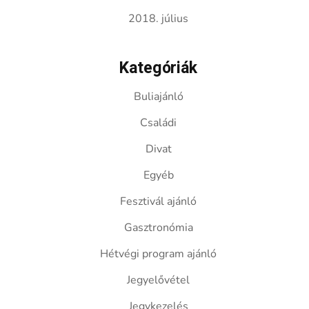
2018. július
Kategóriák
Buliajánló
Családi
Divat
Egyéb
Fesztivál ajánló
Gasztronómia
Hétvégi program ajánló
Jegyelővétel
Jegykezelés