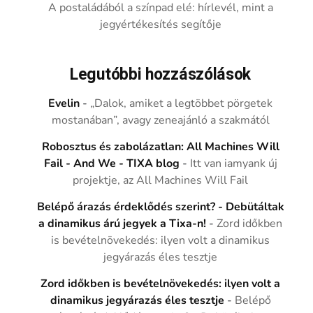
A postaládából a színpad elé: hírlevél, mint a
jegyértékesítés segítője
Legutóbbi hozzászólások
Evelin
-
„Dalok, amiket a legtöbbet pörgetek
mostanában”, avagy zeneajánló a szakmától
Robosztus és zabolázatlan: All Machines Will
Fail - And We - TIXA blog
-
Itt van iamyank új
projektje, az All Machines Will Fail
Belépő árazás érdeklődés szerint? - Debütáltak
a dinamikus árú jegyek a Tixa-n!
-
Zord időkben
is bevételnövekedés: ilyen volt a dinamikus
jegyárazás éles tesztje
Zord időkben is bevételnövekedés: ilyen volt a
dinamikus jegyárazás éles tesztje
-
Belépő