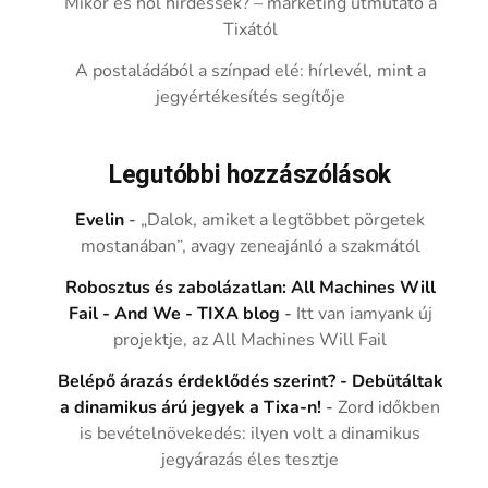
Mikor és hol hirdessek? – marketing útmutató a
Tixától
A postaládából a színpad elé: hírlevél, mint a
jegyértékesítés segítője
Legutóbbi hozzászólások
Evelin
-
„Dalok, amiket a legtöbbet pörgetek
mostanában”, avagy zeneajánló a szakmától
Robosztus és zabolázatlan: All Machines Will
Fail - And We - TIXA blog
-
Itt van iamyank új
projektje, az All Machines Will Fail
Belépő árazás érdeklődés szerint? - Debütáltak
a dinamikus árú jegyek a Tixa-n!
-
Zord időkben
is bevételnövekedés: ilyen volt a dinamikus
jegyárazás éles tesztje