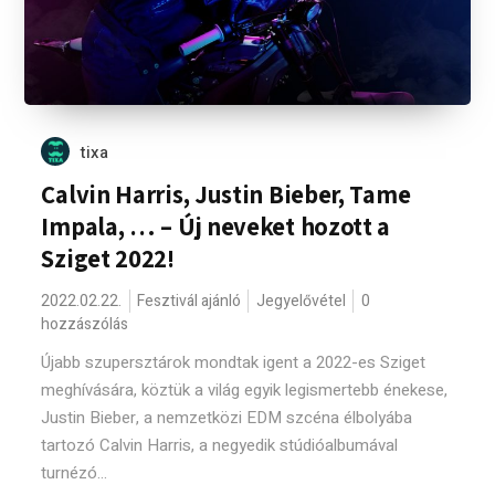
tixa
Calvin Harris, Justin Bieber, Tame
Impala, … – Új neveket hozott a
Sziget 2022!
2022.02.22.
Fesztivál ajánló
Jegyelővétel
0
hozzászólás
Újabb szupersztárok mondtak igent a 2022-es Sziget
meghívására, köztük a világ egyik legismertebb énekese,
Justin Bieber, a nemzetközi EDM szcéna élbolyába
tartozó Calvin Harris, a negyedik stúdióalbumával
turnézó...