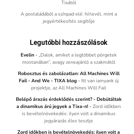
Tixától
A postaládából a színpad elé: hírlevél, mint a
jegyértékesítés segítője
Legutóbbi hozzászólások
Evelin
-
„Dalok, amiket a legtöbbet pörgetek
mostanában”, avagy zeneajánló a szakmától
Robosztus és zabolázatlan: All Machines Will
Fail - And We - TIXA blog
-
Itt van iamyank új
projektje, az All Machines Will Fail
Belépő árazás érdeklődés szerint? - Debütáltak
a dinamikus árú jegyek a Tixa-n!
-
Zord időkben
is bevételnövekedés: ilyen volt a dinamikus
jegyárazás éles tesztje
Zord időkben is bevételnövekedés: ilyen volt a