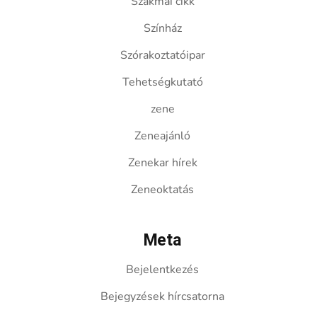
Szakmai cikk
Színház
Szórakoztatóipar
Tehetségkutató
zene
Zeneajánló
Zenekar hírek
Zeneoktatás
Meta
Bejelentkezés
Bejegyzések hírcsatorna