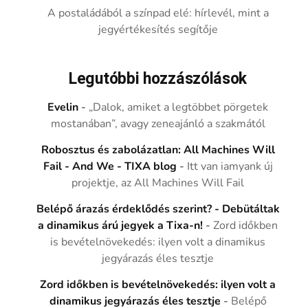
A postaládából a színpad elé: hírlevél, mint a
jegyértékesítés segítője
Legutóbbi hozzászólások
Evelin
-
„Dalok, amiket a legtöbbet pörgetek
mostanában”, avagy zeneajánló a szakmától
Robosztus és zabolázatlan: All Machines Will
Fail - And We - TIXA blog
-
Itt van iamyank új
projektje, az All Machines Will Fail
Belépő árazás érdeklődés szerint? - Debütáltak
a dinamikus árú jegyek a Tixa-n!
-
Zord időkben
is bevételnövekedés: ilyen volt a dinamikus
jegyárazás éles tesztje
Zord időkben is bevételnövekedés: ilyen volt a
dinamikus jegyárazás éles tesztje
-
Belépő