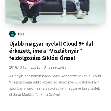
tixa
Újabb magyar nyelvű Cloud 9+ dal
érkezett, íme a “Viszlát nyár”
feldolgozása Siklósi Örssel
2018.10.18.
Egyéb
0 hozzászólás
Az egyik legdinamikusabb hazai koncertzenekar, a Cloud
9+ repertoárja eddig kizárólag angol nyelvű dalokból állt,
azonban nyáron ezt a szokásukat megtörve készítették
el Járai Márkkal és Fura Csével...