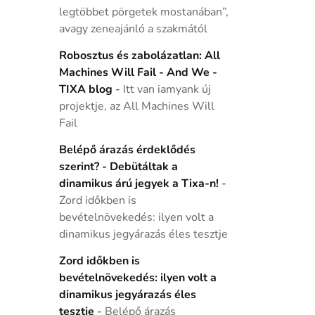
legtöbbet pörgetek mostanában”,
avagy zeneajánló a szakmától
Robosztus és zabolázatlan: All
Machines Will Fail - And We -
TIXA blog
-
Itt van iamyank új
projektje, az All Machines Will
Fail
Belépő árazás érdeklődés
szerint? - Debütáltak a
dinamikus árú jegyek a Tixa-n!
-
Zord időkben is
bevételnövekedés: ilyen volt a
dinamikus jegyárazás éles tesztje
Zord időkben is
bevételnövekedés: ilyen volt a
dinamikus jegyárazás éles
tesztje
-
Belépő árazás