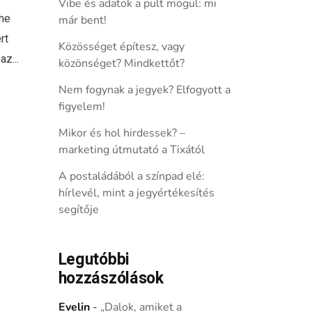
Vibe és adatok a pult mögül: mi
The
már bent!
rt
Közösséget építesz, vagy
az...
közönséget? Mindkettőt?
Nem fogynak a jegyek? Elfogyott a
figyelem!
Mikor és hol hirdessek? –
marketing útmutató a Tixától
A postaládából a színpad elé:
hírlevél, mint a jegyértékesítés
segítője
Legutóbbi
hozzászólások
Evelin
-
„Dalok, amiket a