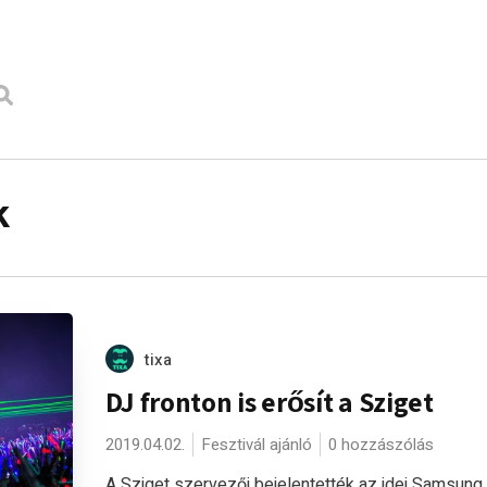
k
tixa
DJ fronton is erősít a Sziget
2019.04.02.
Fesztivál ajánló
0 hozzászólás
A Sziget szervezői bejelentették az idei Samsung