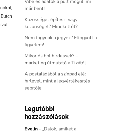
Vibe és adatok a pult mögül: mi
nokat,
már bent!
 Butch
Közösséget építesz, vagy
ül...
közönséget? Mindkettőt?
Nem fogynak a jegyek? Elfogyott a
figyelem!
Mikor és hol hirdessek? –
marketing útmutató a Tixától
A postaládából a színpad elé:
hírlevél, mint a jegyértékesítés
segítője
Legutóbbi
hozzászólások
Evelin
-
„Dalok, amiket a