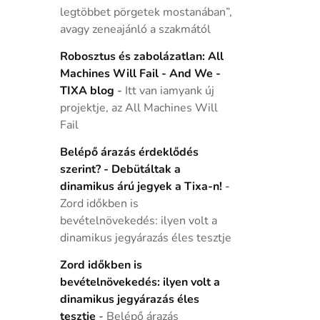
legtöbbet pörgetek mostanában”,
avagy zeneajánló a szakmától
Robosztus és zabolázatlan: All
Machines Will Fail - And We -
TIXA blog
-
Itt van iamyank új
projektje, az All Machines Will
Fail
Belépő árazás érdeklődés
szerint? - Debütáltak a
dinamikus árú jegyek a Tixa-n!
-
Zord időkben is
bevételnövekedés: ilyen volt a
dinamikus jegyárazás éles tesztje
Zord időkben is
bevételnövekedés: ilyen volt a
dinamikus jegyárazás éles
tesztje
-
Belépő árazás