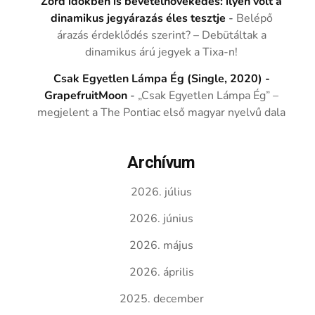
Zord időkben is bevételnövekedés: ilyen volt a
dinamikus jegyárazás éles tesztje
-
Belépő
árazás érdeklődés szerint? – Debütáltak a
dinamikus árú jegyek a Tixa-n!
Csak Egyetlen Lámpa Ég (Single, 2020) -
GrapefruitMoon
-
„Csak Egyetlen Lámpa Ég” –
megjelent a The Pontiac első magyar nyelvű dala
Archívum
2026. július
2026. június
2026. május
2026. április
2025. december