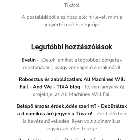
Tixától
A postaládából a színpad elé: hírlevél, mint a
jegyértékesítés segítője
Legutóbbi hozzászólások
Evelin
-
„Dalok, amiket a legtöbbet pörgetek
mostanában”, avagy zeneajánló a szakmától
Robosztus és zabolázatlan: All Machines Will
Fail - And We - TIXA blog
-
Itt van iamyank új
projektje, az All Machines Will Fail
Belépő árazás érdeklődés szerint? - Debütáltak
a dinamikus árú jegyek a Tixa-n!
-
Zord időkben
is bevételnövekedés: ilyen volt a dinamikus
jegyárazás éles tesztje