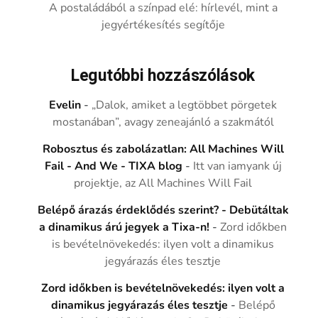
A postaládából a színpad elé: hírlevél, mint a
jegyértékesítés segítője
Legutóbbi hozzászólások
Evelin
-
„Dalok, amiket a legtöbbet pörgetek
mostanában”, avagy zeneajánló a szakmától
Robosztus és zabolázatlan: All Machines Will
Fail - And We - TIXA blog
-
Itt van iamyank új
projektje, az All Machines Will Fail
Belépő árazás érdeklődés szerint? - Debütáltak
a dinamikus árú jegyek a Tixa-n!
-
Zord időkben
is bevételnövekedés: ilyen volt a dinamikus
jegyárazás éles tesztje
Zord időkben is bevételnövekedés: ilyen volt a
dinamikus jegyárazás éles tesztje
-
Belépő