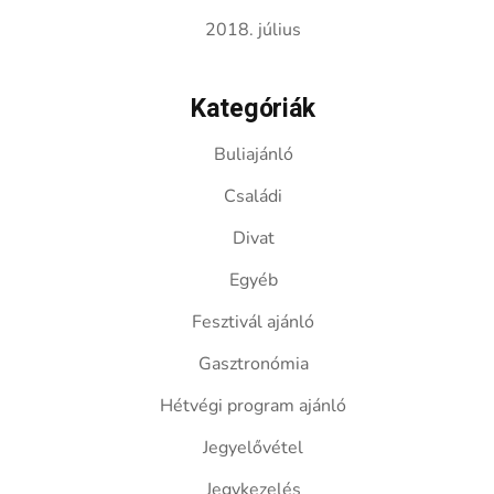
2018. július
Kategóriák
Buliajánló
Családi
Divat
Egyéb
Fesztivál ajánló
Gasztronómia
Hétvégi program ajánló
Jegyelővétel
Jegykezelés