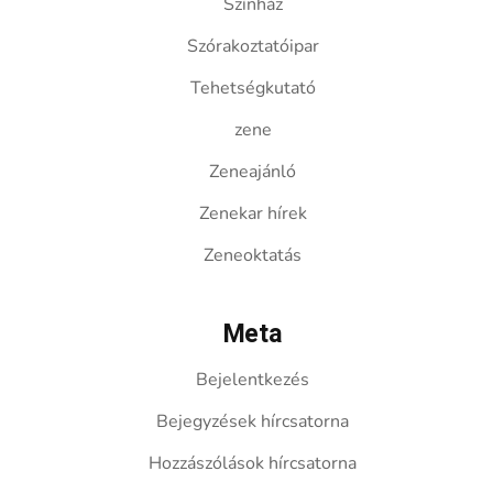
Színház
Szórakoztatóipar
Tehetségkutató
zene
Zeneajánló
Zenekar hírek
Zeneoktatás
Meta
Bejelentkezés
Bejegyzések hírcsatorna
Hozzászólások hírcsatorna