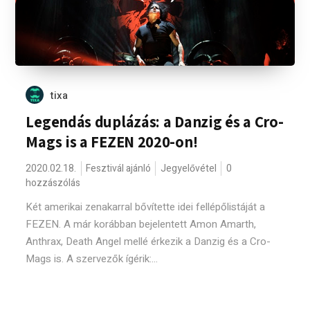
tixa
Legendás duplázás: a Danzig és a Cro-
Mags is a FEZEN 2020-on!
2020.02.18.
Fesztivál ajánló
Jegyelővétel
0
hozzászólás
Két amerikai zenakarral bővítette idei fellépőlistáját a
FEZEN. A már korábban bejelentett Amon Amarth,
Anthrax, Death Angel mellé érkezik a Danzig és a Cro-
Mags is. A szervezők ígérik:...