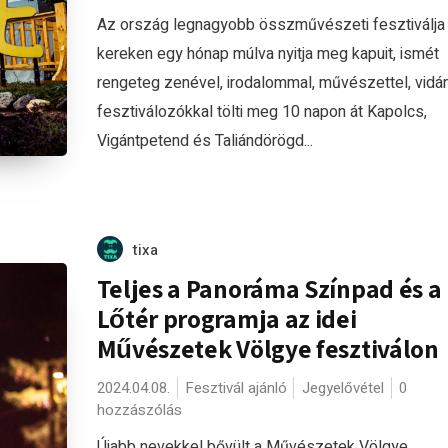
Az ország legnagyobb összművészeti fesztiválja
kereken egy hónap múlva nyitja meg kapuit, ismét
rengeteg zenével, irodalommal, művészettel, vid
fesztiválozókkal tölti meg 10 napon át Kapolcs,
Vigántpetend és Taliándörögd...
tixa
Teljes a Panoráma Színpad és a
Lőtér programja az idei
Művészetek Völgye fesztiválon
2024.04.08.
Fesztivál ajánló
Jegyelővétel
0
hozzászólás
Újabb nevekkel bővült a Művészetek Völgye