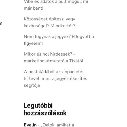
Vibe és adatok a pult mögül: mi
már bent!
Közösséget építesz, vagy
ám
közönséget? Mindkettőt?
Nem fogynak a jegyek? Elfogyott a
figyelem!
Mikor és hol hirdessek? –
marketing útmutató a Tixától
A postaládából a színpad elé:
hírlevél, mint a jegyértékesítés
segítője
Legutóbbi
hozzászólások
Evelin
-
„Dalok, amiket a