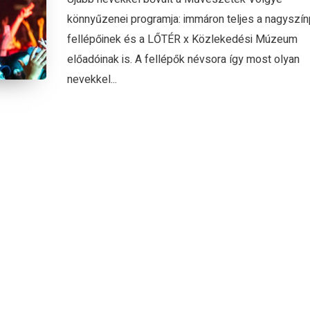
könnyűzenei programja: immáron teljes a nagyszí
fellépőinek és a LŐTÉR x Közlekedési Múzeum
előadóinak is. A fellépők névsora így most olyan
nevekkel...