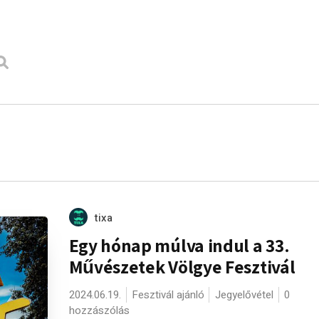
tixa
Egy hónap múlva indul a 33.
Művészetek Völgye Fesztivál
2024.06.19.
Fesztivál ajánló
Jegyelővétel
0
hozzászólás