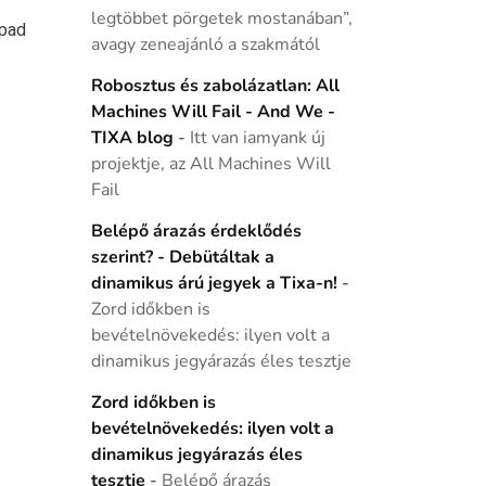
legtöbbet pörgetek mostanában”,
npad
avagy zeneajánló a szakmától
Robosztus és zabolázatlan: All
Machines Will Fail - And We -
TIXA blog
-
Itt van iamyank új
projektje, az All Machines Will
Fail
Belépő árazás érdeklődés
szerint? - Debütáltak a
dinamikus árú jegyek a Tixa-n!
-
Zord időkben is
bevételnövekedés: ilyen volt a
dinamikus jegyárazás éles tesztje
Zord időkben is
bevételnövekedés: ilyen volt a
dinamikus jegyárazás éles
tesztje
-
Belépő árazás