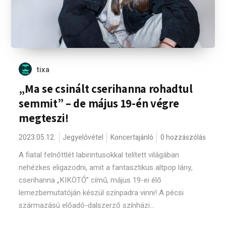
tixa
„Ma se csinált cserihanna rohadtul
semmit” – de május 19-én végre
megteszi!
2023.05.12.
Jegyelővétel
Koncertajánló
0 hozzászólás
A fiatal felnőttlét labirintusokkal telített világában
nehézkes eligazodni, amit a fantasztikus altpop lány,
cserihanna „KIKÖTŐ” című, május 19-ei élő
lemezbemutatóján készül színpadra vinni! A pécsi
származású előadó-dalszerző színházi...