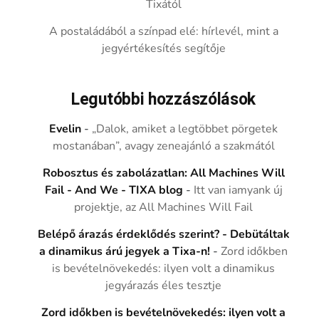
Tixától
A postaládából a színpad elé: hírlevél, mint a
jegyértékesítés segítője
Legutóbbi hozzászólások
Evelin
-
„Dalok, amiket a legtöbbet pörgetek
mostanában”, avagy zeneajánló a szakmától
Robosztus és zabolázatlan: All Machines Will
Fail - And We - TIXA blog
-
Itt van iamyank új
projektje, az All Machines Will Fail
Belépő árazás érdeklődés szerint? - Debütáltak
a dinamikus árú jegyek a Tixa-n!
-
Zord időkben
is bevételnövekedés: ilyen volt a dinamikus
jegyárazás éles tesztje
Zord időkben is bevételnövekedés: ilyen volt a