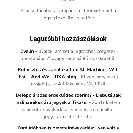
A postaládából a színpad elé: hírlevél, mint a
jegyértékesítés segítője
Legutóbbi hozzászólások
Evelin
-
„Dalok, amiket a legtöbbet pörgetek
mostanában”, avagy zeneajánló a szakmától
Robosztus és zabolázatlan: All Machines Will
Fail - And We - TIXA blog
-
Itt van iamyank új
projektje, az All Machines Will Fail
Belépő árazás érdeklődés szerint? - Debütáltak
a dinamikus árú jegyek a Tixa-n!
-
Zord időkben
is bevételnövekedés: ilyen volt a dinamikus
jegyárazás éles tesztje
Zord időkben is bevételnövekedés: ilyen volt a