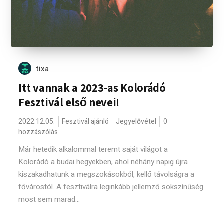
tixa
Itt vannak a 2023-as Kolorádó
Fesztivál első nevei!
2022.12.05.
Fesztivál ajánló
Jegyelővétel
0
hozzászólás
Már hetedik alkalommal teremt saját világot a
Kolorádó a budai hegyekben, ahol néhány napig újra
kiszakadhatunk a megszokásokból, kellő távolságra a
fővárostól. A fesztiválra leginkább jellemző sokszínűség
most sem marad...