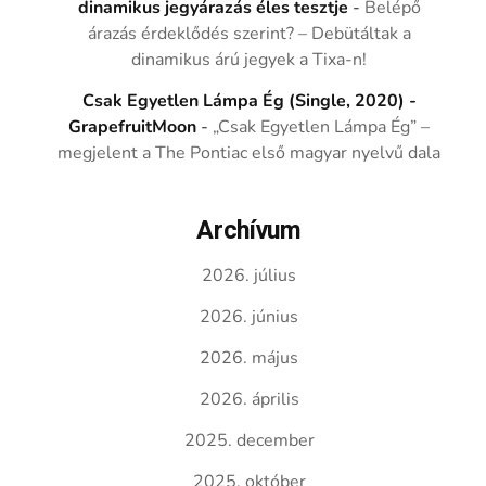
dinamikus jegyárazás éles tesztje
-
Belépő
árazás érdeklődés szerint? – Debütáltak a
dinamikus árú jegyek a Tixa-n!
Csak Egyetlen Lámpa Ég (Single, 2020) -
GrapefruitMoon
-
„Csak Egyetlen Lámpa Ég” –
megjelent a The Pontiac első magyar nyelvű dala
Archívum
2026. július
2026. június
2026. május
2026. április
2025. december
2025. október