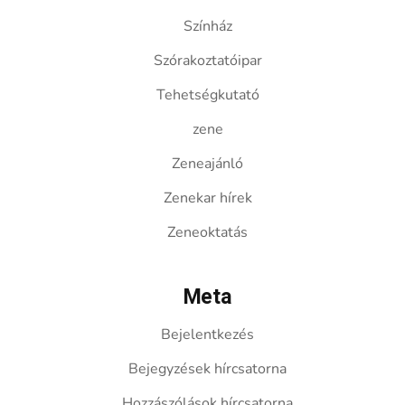
Színház
Szórakoztatóipar
Tehetségkutató
zene
Zeneajánló
Zenekar hírek
Zeneoktatás
Meta
Bejelentkezés
Bejegyzések hírcsatorna
Hozzászólások hírcsatorna