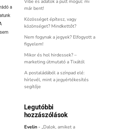
Vibe és adatok a pult mögül: mi
rádó a
már bent!
atunk
Közösséget építesz, vagy
A
közönséget? Mindkettőt?
 sem
Nem fogynak a jegyek? Elfogyott a
figyelem!
Mikor és hol hirdessek? –
marketing útmutató a Tixától
A postaládából a színpad elé:
hírlevél, mint a jegyértékesítés
segítője
Legutóbbi
hozzászólások
Evelin
-
„Dalok, amiket a