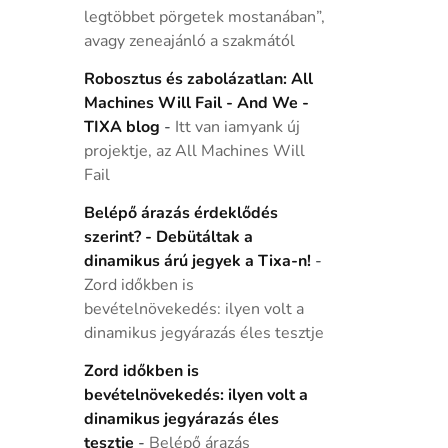
legtöbbet pörgetek mostanában”,
avagy zeneajánló a szakmától
Robosztus és zabolázatlan: All
Machines Will Fail - And We -
TIXA blog
-
Itt van iamyank új
projektje, az All Machines Will
Fail
Belépő árazás érdeklődés
szerint? - Debütáltak a
dinamikus árú jegyek a Tixa-n!
-
Zord időkben is
bevételnövekedés: ilyen volt a
dinamikus jegyárazás éles tesztje
Zord időkben is
bevételnövekedés: ilyen volt a
dinamikus jegyárazás éles
tesztje
-
Belépő árazás