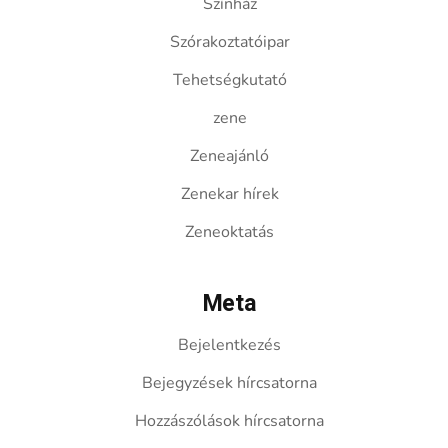
Színház
Szórakoztatóipar
Tehetségkutató
zene
Zeneajánló
Zenekar hírek
Zeneoktatás
Meta
Bejelentkezés
Bejegyzések hírcsatorna
Hozzászólások hírcsatorna