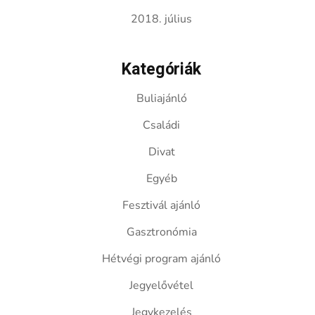
2018. július
Kategóriák
Buliajánló
Családi
Divat
Egyéb
Fesztivál ajánló
Gasztronómia
Hétvégi program ajánló
Jegyelővétel
Jegykezelés