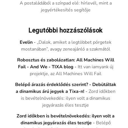
A postaládából a színpad elé: hírlevél, mint a
jegyértékesítés segítője
Legutóbbi hozzászólások
Evelin
-
„Dalok, amiket a legtöbbet pörgetek
mostanában”, avagy zeneajánló a szakmától
Robosztus és zabolázatlan: All Machines Will
Fail - And We - TIXA blog
-
Itt van iamyank új
projektje, az All Machines Will Fail
Belépő árazás érdeklődés szerint? - Debütáltak
a dinamikus árú jegyek a Tixa-n!
-
Zord időkben
is bevételnövekedés: ilyen volt a dinamikus
jegyárazás éles tesztje
Zord időkben is bevételnövekedés: ilyen volt a
dinamikus jegyárazás éles tesztje
-
Belépő