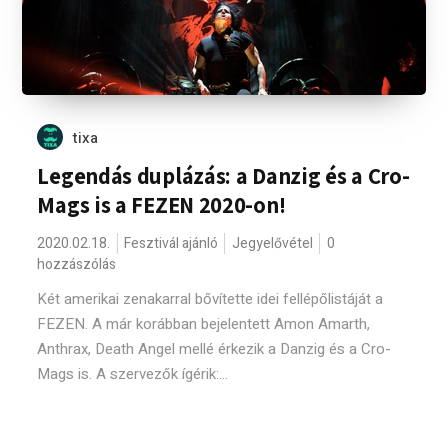
tixa
Legendás duplázás: a Danzig és a Cro-
Mags is a FEZEN 2020-on!
2020.02.18.
Fesztivál ajánló
Jegyelővétel
0
hozzászólás
Két amerikai zenakarral bővítette idei fellépőlistáját a
FEZEN. A már korábban bejelentett Amon Amarth,
Anthrax, Death Angel mellé érkezik a Danzig és a Cro-
Mags is. A szervezők ígérik:...