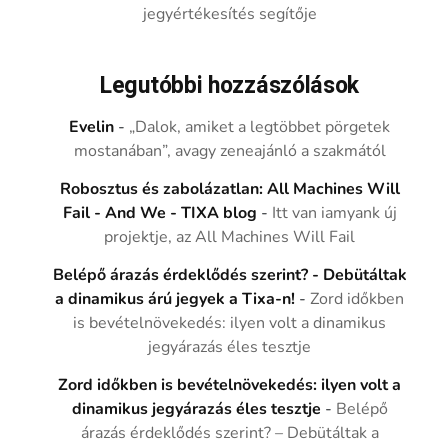
jegyértékesítés segítője
Legutóbbi hozzászólások
Evelin
-
„Dalok, amiket a legtöbbet pörgetek
mostanában”, avagy zeneajánló a szakmától
Robosztus és zabolázatlan: All Machines Will
Fail - And We - TIXA blog
-
Itt van iamyank új
projektje, az All Machines Will Fail
Belépő árazás érdeklődés szerint? - Debütáltak
a dinamikus árú jegyek a Tixa-n!
-
Zord időkben
is bevételnövekedés: ilyen volt a dinamikus
jegyárazás éles tesztje
Zord időkben is bevételnövekedés: ilyen volt a
dinamikus jegyárazás éles tesztje
-
Belépő
árazás érdeklődés szerint? – Debütáltak a