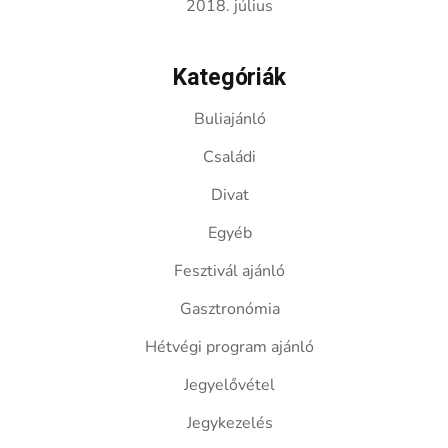
2018. július
Kategóriák
Buliajánló
Családi
Divat
Egyéb
Fesztivál ajánló
Gasztronómia
Hétvégi program ajánló
Jegyelővétel
Jegykezelés