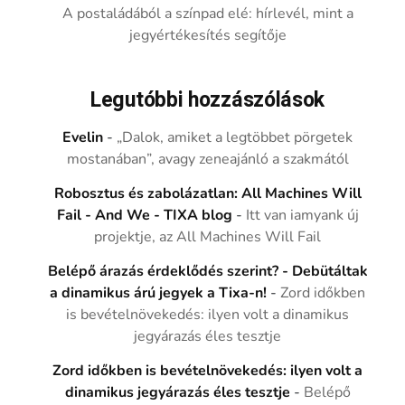
A postaládából a színpad elé: hírlevél, mint a
jegyértékesítés segítője
Legutóbbi hozzászólások
Evelin
-
„Dalok, amiket a legtöbbet pörgetek
mostanában”, avagy zeneajánló a szakmától
Robosztus és zabolázatlan: All Machines Will
Fail - And We - TIXA blog
-
Itt van iamyank új
projektje, az All Machines Will Fail
Belépő árazás érdeklődés szerint? - Debütáltak
a dinamikus árú jegyek a Tixa-n!
-
Zord időkben
is bevételnövekedés: ilyen volt a dinamikus
jegyárazás éles tesztje
Zord időkben is bevételnövekedés: ilyen volt a
dinamikus jegyárazás éles tesztje
-
Belépő