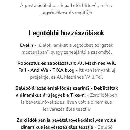
A postaládából a színpad elé: hírlevél, mint a
jegyértékesítés segítője
Legutóbbi hozzászólások
Evelin
-
„Dalok, amiket a legtöbbet pörgetek
mostanában”, avagy zeneajánló a szakmától
Robosztus és zabolázatlan: All Machines Will
Fail - And We - TIXA blog
-
Itt van iamyank új
projektje, az All Machines Will Fail
Belépő árazás érdeklődés szerint? - Debütáltak
a dinamikus árú jegyek a Tixa-n!
-
Zord időkben
is bevételnövekedés: ilyen volt a dinamikus
jegyárazás éles tesztje
Zord időkben is bevételnövekedés: ilyen volt a
dinamikus jegyárazás éles tesztje
-
Belépő