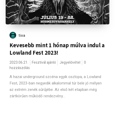
tixa
Kevesebb mint 1 hónap múlva indul a
Lowland Fest 2023!
2023.06.21.
Fesztivál ajánló
Jegyelővétel
0
hozzászólás
A hazai underground szcéna egyik oszlopa, a Lowland
Fest, 2023-ban negyedik alkalommal túr bele jó mélyen
az extrém zenék sűrűjébe. Az első két etapban még
zártkörűen működő rendezvény...