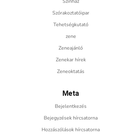
Színház
Szórakoztatóipar
Tehetségkutató
zene
Zeneajánló
Zenekar hírek
Zeneoktatás
Meta
Bejelentkezés
Bejegyzések hírcsatorna
Hozzászólások hírcsatorna