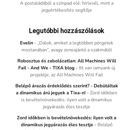
A postaládából a színpad elé: hírlevél, mint a
jegyértékesítés segítője
Legutóbbi hozzászólások
Evelin
-
„Dalok, amiket a legtöbbet pörgetek
mostanában”, avagy zeneajánló a szakmától
Robosztus és zabolázatlan: All Machines Will
Fail - And We - TIXA blog
-
Itt van iamyank új
projektje, az All Machines Will Fail
Belépő árazás érdeklődés szerint? - Debütáltak
a dinamikus árú jegyek a Tixa-n!
-
Zord időkben
is bevételnövekedés: ilyen volt a dinamikus
jegyárazás éles tesztje
Zord időkben is bevételnövekedés: ilyen volt a
dinamikus jegyárazás éles tesztje
-
Belépő