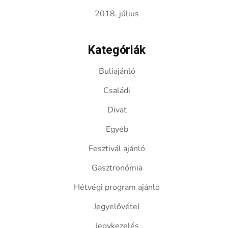
2018. július
Kategóriák
Buliajánló
Családi
Divat
Egyéb
Fesztivál ajánló
Gasztronómia
Hétvégi program ajánló
Jegyelővétel
Jegykezelés