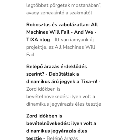
legtöbbet pörgetek mostanában”,
avagy zeneajánló a szakmától
Robosztus és zabolázatlan: All
Machines Will Fail - And We -
TIXA blog
-
Itt van iamyank új
projektje, az All Machines Will
Fail
Belépő árazás érdeklődés
szerint? - Debütáltak a
dinamikus árú jegyek a Tixa-n!
-
Zord időkben is
bevételnövekedés: ilyen volt a
dinamikus jegyárazás éles tesztje
Zord időkben is
bevételnövekedés: ilyen volt a
dinamikus jegyárazás éles
tesztje
-
Belépő árazás