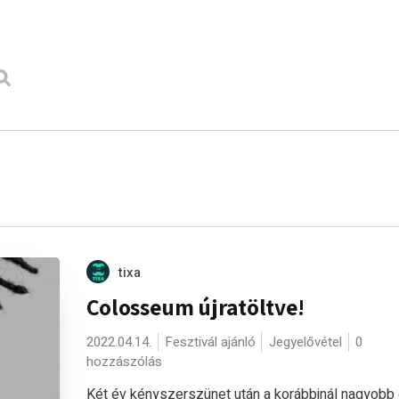
tixa
Colosseum újratöltve!
2022.04.14.
Fesztivál ajánló
Jegyelővétel
0
hozzászólás
Két év kényszerszünet után a korábbinál nagyobb