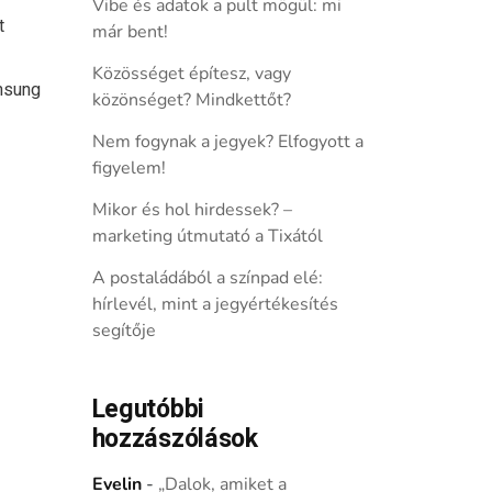
Vibe és adatok a pult mögül: mi
t
már bent!
Közösséget építesz, vagy
msung
közönséget? Mindkettőt?
Nem fogynak a jegyek? Elfogyott a
figyelem!
Mikor és hol hirdessek? –
marketing útmutató a Tixától
A postaládából a színpad elé:
hírlevél, mint a jegyértékesítés
segítője
Legutóbbi
hozzászólások
Evelin
-
„Dalok, amiket a