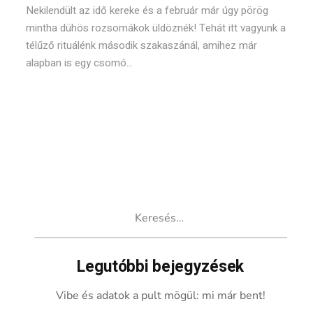
Nekilendült az idő kereke és a február már úgy pörög
mintha dühös rozsomákok üldöznék! Tehát itt vagyunk a
télűző rituálénk második szakaszánál, amihez már
alapban is egy csomó...
Keresés:
Legutóbbi bejegyzések
Vibe és adatok a pult mögül: mi már bent!