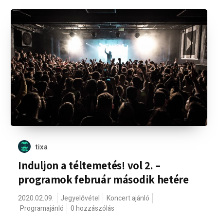
tixa
Induljon a téltemetés! vol 2. –
programok február második hetére
2020.02.09.
Jegyelővétel
Koncert ajánló
Programajánló
0 hozzászólás