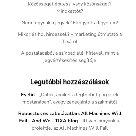
Közösséget építesz, vagy közönséget?
Mindkettőt?
Nem fogynak a jegyek? Elfogyott a figyelem!
Mikor és hol hirdessek? – marketing útmutató a
Tixától
A postaládából a színpad elé: hírlevél, mint a
jegyértékesítés segítője
Legutóbbi hozzászólások
Evelin
-
„Dalok, amiket a legtöbbet pörgetek
mostanában”, avagy zeneajánló a szakmától
Robosztus és zabolázatlan: All Machines Will
Fail - And We - TIXA blog
-
Itt van iamyank új
projektje, az All Machines Will Fail