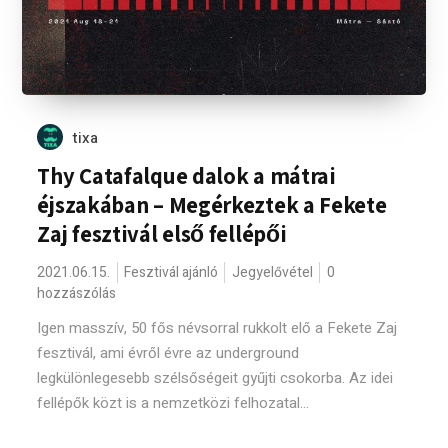
tixa
Thy Catafalque dalok a mátrai
éjszakában – Megérkeztek a Fekete
Zaj fesztivál első fellépői
2021.06.15.
Fesztivál ajánló
Jegyelővétel
0
hozzászólás
Igen masszív, 50 fős névsorral rukkolt elő a Fekete Zaj
fesztivál, ami évről évre az underground
legkülönlegesebb szélsőségeit gyűjti csokorba. Az idei
fellépők közt is a nemzetközi felhozatal...