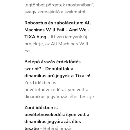
legtöbbet pörgetek mostanában”,
avagy zeneajánló a szakmától
Robosztus és zabolázatlan: All
Machines Will Fail - And We -
TIXA blog
-
Itt van iamyank új
projektje, az All Machines Will
Fail
Belépő árazás érdeklődés
szerint? - Debütáltak a
dinamikus árú jegyek a Tixa-n!
-
Zord időkben is
bevételnövekedés: ilyen volt a
dinamikus jegyárazás éles tesztje
Zord időkben is
bevételnövekedés: ilyen volt a
dinamikus jegyárazás éles
tesztje
-
Belépő árazás