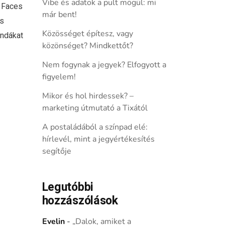
Vibe és adatok a pult mögül: mi
a Faces
már bent!
os
Közösséget építesz, vagy
andákat
közönséget? Mindkettőt?
Nem fogynak a jegyek? Elfogyott a
figyelem!
Mikor és hol hirdessek? –
marketing útmutató a Tixától
A postaládából a színpad elé:
hírlevél, mint a jegyértékesítés
segítője
Legutóbbi
hozzászólások
Evelin
-
„Dalok, amiket a