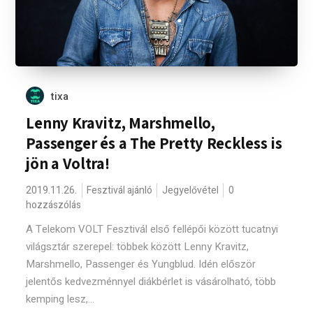
tixa
Lenny Kravitz, Marshmello,
Passenger és a The Pretty Reckless is
jön a Voltra!
2019.11.26.
Fesztivál ajánló
Jegyelővétel
0
hozzászólás
A Telekom VOLT Fesztivál első fellépői között tucatnyi
világsztár szerepel: többek között Lenny Kravitz,
Marshmello, Passenger és Yungblud. Idén először
jelentős kedvezménnyel diákbérlet is vásárolható, több
kemping lesz,...