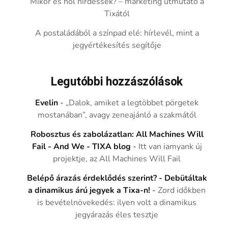
Mikor és hol hirdessek? – marketing útmutató a
Tixától
A postaládából a színpad elé: hírlevél, mint a
jegyértékesítés segítője
Legutóbbi hozzászólások
Evelin
-
„Dalok, amiket a legtöbbet pörgetek
mostanában”, avagy zeneajánló a szakmától
Robosztus és zabolázatlan: All Machines Will
Fail - And We - TIXA blog
-
Itt van iamyank új
projektje, az All Machines Will Fail
Belépő árazás érdeklődés szerint? - Debütáltak
a dinamikus árú jegyek a Tixa-n!
-
Zord időkben
is bevételnövekedés: ilyen volt a dinamikus
jegyárazás éles tesztje