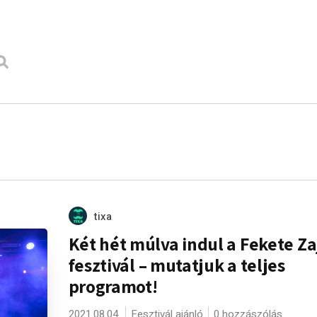
tixa
Két hét múlva indul a Fekete Za
fesztivál – mutatjuk a teljes
programot!
2021.08.04.
Fesztivál ajánló
0 hozzászólás