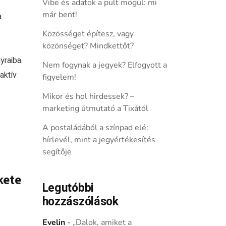
Vibe és adatok a pult mögül: mi
már bent!
a
Közösséget építesz, vagy
közönséget? Mindkettőt?
yraiba.
Nem fogynak a jegyek? Elfogyott a
aktív
figyelem!
Mikor és hol hirdessek? –
marketing útmutató a Tixától
A postaládából a színpad elé:
hírlevél, mint a jegyértékesítés
segítője
kete
Legutóbbi
hozzászólások
Evelin
-
„Dalok, amiket a