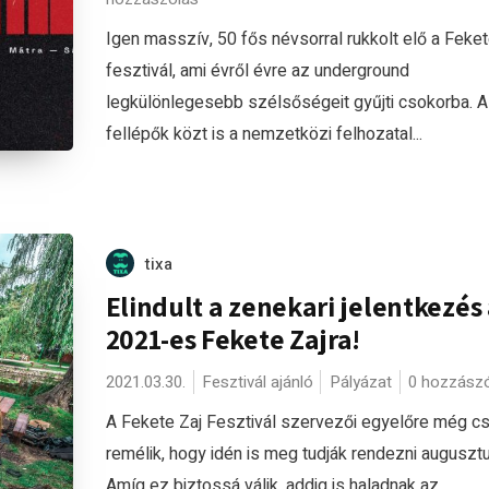
Igen masszív, 50 fős névsorral rukkolt elő a Feket
fesztivál, ami évről évre az underground
legkülönlegesebb szélsőségeit gyűjti csokorba. Az
fellépők közt is a nemzetközi felhozatal...
tixa
Elindult a zenekari jelentkezés
2021-es Fekete Zajra!
2021.03.30.
Fesztivál ajánló
Pályázat
0 hozzász
A Fekete Zaj Fesztivál szervezői egyelőre még c
remélik, hogy idén is meg tudják rendezni auguszt
Amíg ez biztossá válik, addig is haladnak az