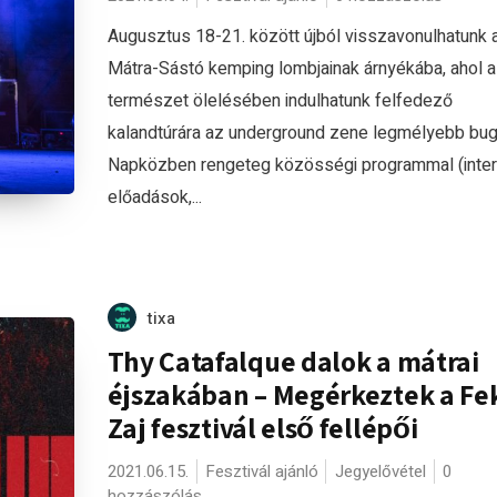
Augusztus 18-21. között újból visszavonulhatunk 
Mátra-Sástó kemping lombjainak árnyékába, ahol a
természet ölelésében indulhatunk felfedező
kalandtúrára az underground zene legmélyebb bug
Napközben rengeteg közösségi programmal (inter
előadások,...
tixa
Thy Catafalque dalok a mátrai
éjszakában – Megérkeztek a Fe
Zaj fesztivál első fellépői
2021.06.15.
Fesztivál ajánló
Jegyelővétel
0
hozzászólás