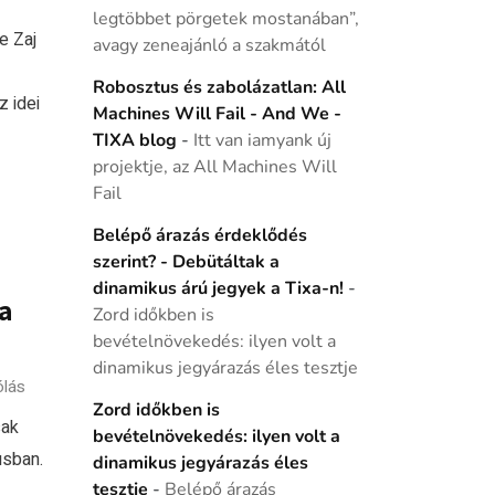
legtöbbet pörgetek mostanában”,
e Zaj
avagy zeneajánló a szakmától
Robosztus és zabolázatlan: All
 idei
Machines Will Fail - And We -
TIXA blog
-
Itt van iamyank új
projektje, az All Machines Will
Fail
Belépő árazás érdeklődés
szerint? - Debütáltak a
dinamikus árú jegyek a Tixa-n!
-
 a
Zord időkben is
bevételnövekedés: ilyen volt a
dinamikus jegyárazás éles tesztje
ólás
Zord időkben is
sak
bevételnövekedés: ilyen volt a
usban.
dinamikus jegyárazás éles
tesztje
-
Belépő árazás