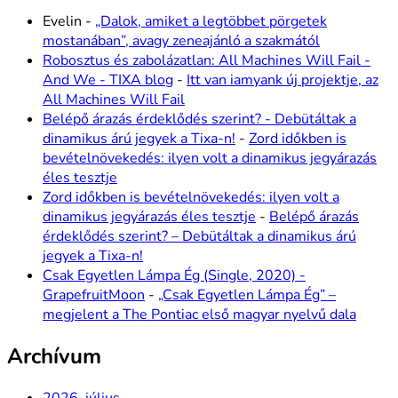
Evelin
-
„Dalok, amiket a legtöbbet pörgetek
mostanában”, avagy zeneajánló a szakmától
Robosztus és zabolázatlan: All Machines Will Fail -
And We - TIXA blog
-
Itt van iamyank új projektje, az
All Machines Will Fail
Belépő árazás érdeklődés szerint? - Debütáltak a
dinamikus árú jegyek a Tixa-n!
-
Zord időkben is
bevételnövekedés: ilyen volt a dinamikus jegyárazás
éles tesztje
Zord időkben is bevételnövekedés: ilyen volt a
dinamikus jegyárazás éles tesztje
-
Belépő árazás
érdeklődés szerint? – Debütáltak a dinamikus árú
jegyek a Tixa-n!
Csak Egyetlen Lámpa Ég (Single, 2020) -
GrapefruitMoon
-
„Csak Egyetlen Lámpa Ég” –
megjelent a The Pontiac első magyar nyelvű dala
Archívum
2026. július