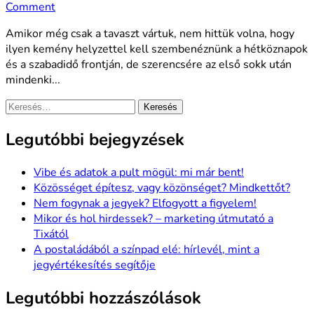
Comment
Amikor még csak a tavaszt vártuk, nem hittük volna, hogy
ilyen kemény helyzettel kell szembenéznünk a hétköznapok
és a szabadidő frontján, de szerencsére az első sokk után
mindenki...
Keresés:
Legutóbbi bejegyzések
Vibe és adatok a pult mögül: mi már bent!
Közösséget építesz, vagy közönséget? Mindkettőt?
Nem fogynak a jegyek? Elfogyott a figyelem!
Mikor és hol hirdessek? – marketing útmutató a
Tixától
A postaládából a színpad elé: hírlevél, mint a
jegyértékesítés segítője
Legutóbbi hozzászólások