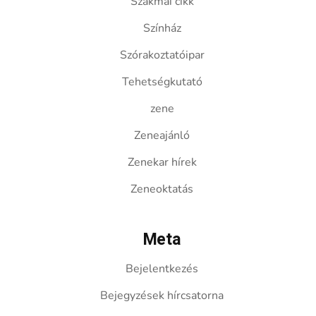
Szakmai cikk
Színház
Szórakoztatóipar
Tehetségkutató
zene
Zeneajánló
Zenekar hírek
Zeneoktatás
Meta
Bejelentkezés
Bejegyzések hírcsatorna