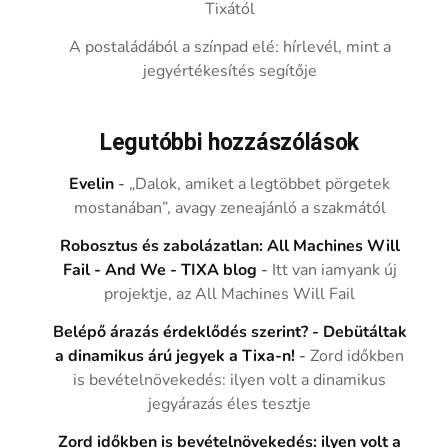
Tixától
A postaládából a színpad elé: hírlevél, mint a
jegyértékesítés segítője
Legutóbbi hozzászólások
Evelin
-
„Dalok, amiket a legtöbbet pörgetek
mostanában”, avagy zeneajánló a szakmától
Robosztus és zabolázatlan: All Machines Will
Fail - And We - TIXA blog
-
Itt van iamyank új
projektje, az All Machines Will Fail
Belépő árazás érdeklődés szerint? - Debütáltak
a dinamikus árú jegyek a Tixa-n!
-
Zord időkben
is bevételnövekedés: ilyen volt a dinamikus
jegyárazás éles tesztje
Zord időkben is bevételnövekedés: ilyen volt a