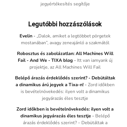
jegyértékesítés segítője
Legutóbbi hozzászólások
Evelin
-
„Dalok, amiket a legtöbbet pörgetek
mostanában”, avagy zeneajánló a szakmától
Robosztus és zabolázatlan: All Machines Will
Fail - And We - TIXA blog
-
Itt van iamyank új
projektje, az All Machines Will Fail
Belépő árazás érdeklődés szerint? - Debütáltak
a dinamikus árú jegyek a Tixa-n!
-
Zord időkben
is bevételnövekedés: ilyen volt a dinamikus
jegyárazás éles tesztje
Zord időkben is bevételnövekedés: ilyen volt a
dinamikus jegyárazás éles tesztje
-
Belépő
árazás érdeklődés szerint? – Debütáltak a