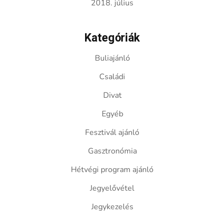
2018. július
Kategóriák
Buliajánló
Családi
Divat
Egyéb
Fesztivál ajánló
Gasztronómia
Hétvégi program ajánló
Jegyelővétel
Jegykezelés