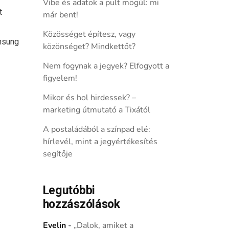
Vibe és adatok a pult mögül: mi
t
már bent!
Közösséget építesz, vagy
msung
közönséget? Mindkettőt?
Nem fogynak a jegyek? Elfogyott a
figyelem!
Mikor és hol hirdessek? –
marketing útmutató a Tixától
A postaládából a színpad elé:
hírlevél, mint a jegyértékesítés
segítője
Legutóbbi
hozzászólások
Evelin
-
„Dalok, amiket a