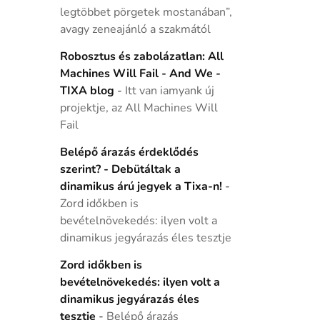
legtöbbet pörgetek mostanában”,
avagy zeneajánló a szakmától
Robosztus és zabolázatlan: All
Machines Will Fail - And We -
TIXA blog
-
Itt van iamyank új
projektje, az All Machines Will
Fail
Belépő árazás érdeklődés
szerint? - Debütáltak a
dinamikus árú jegyek a Tixa-n!
-
Zord időkben is
bevételnövekedés: ilyen volt a
dinamikus jegyárazás éles tesztje
Zord időkben is
bevételnövekedés: ilyen volt a
dinamikus jegyárazás éles
tesztje
-
Belépő árazás