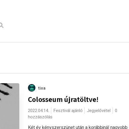
tixa
Colosseum újratöltve!
2022.04.14.
Fesztivál ajánló
Jegyelővétel
0
hozzászólás
Két év kényszerszünet után a korábbinál nagyobb