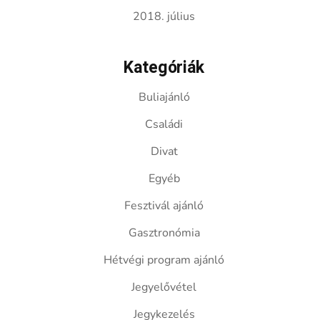
2018. július
Kategóriák
Buliajánló
Családi
Divat
Egyéb
Fesztivál ajánló
Gasztronómia
Hétvégi program ajánló
Jegyelővétel
Jegykezelés