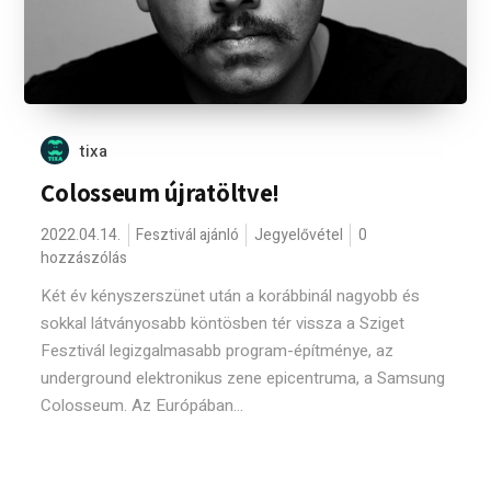
tixa
Colosseum újratöltve!
2022.04.14.
Fesztivál ajánló
Jegyelővétel
0
hozzászólás
Két év kényszerszünet után a korábbinál nagyobb és
sokkal látványosabb köntösben tér vissza a Sziget
Fesztivál legizgalmasabb program-építménye, az
underground elektronikus zene epicentruma, a Samsung
Colosseum. Az Európában...