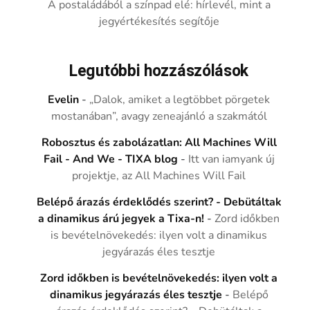
A postaládából a színpad elé: hírlevél, mint a
jegyértékesítés segítője
Legutóbbi hozzászólások
Evelin
-
„Dalok, amiket a legtöbbet pörgetek
mostanában”, avagy zeneajánló a szakmától
Robosztus és zabolázatlan: All Machines Will
Fail - And We - TIXA blog
-
Itt van iamyank új
projektje, az All Machines Will Fail
Belépő árazás érdeklődés szerint? - Debütáltak
a dinamikus árú jegyek a Tixa-n!
-
Zord időkben
is bevételnövekedés: ilyen volt a dinamikus
jegyárazás éles tesztje
Zord időkben is bevételnövekedés: ilyen volt a
dinamikus jegyárazás éles tesztje
-
Belépő