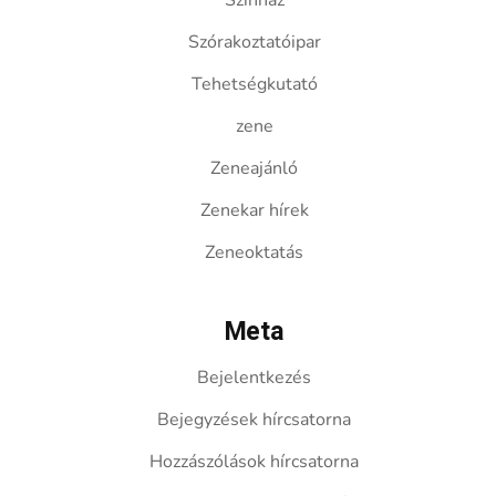
Színház
Szórakoztatóipar
Tehetségkutató
zene
Zeneajánló
Zenekar hírek
Zeneoktatás
Meta
Bejelentkezés
Bejegyzések hírcsatorna
Hozzászólások hírcsatorna