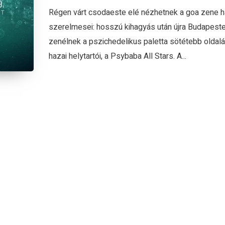
Régen várt csodaeste elé nézhetnek a goa zene h
szerelmesei: hosszú kihagyás után újra Budapest
zenélnek a pszichedelikus paletta sötétebb oldal
hazai helytartói, a Psybaba All Stars. A...