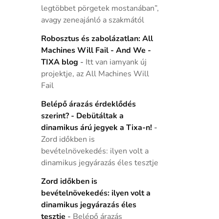
legtöbbet pörgetek mostanában”,
avagy zeneajánló a szakmától
Robosztus és zabolázatlan: All
Machines Will Fail - And We -
TIXA blog
-
Itt van iamyank új
projektje, az All Machines Will
Fail
Belépő árazás érdeklődés
szerint? - Debütáltak a
dinamikus árú jegyek a Tixa-n!
-
Zord időkben is
bevételnövekedés: ilyen volt a
dinamikus jegyárazás éles tesztje
Zord időkben is
bevételnövekedés: ilyen volt a
dinamikus jegyárazás éles
tesztje
-
Belépő árazás