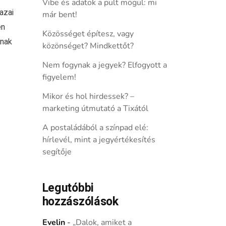
Vibe és adatok a pult mögül: mi
azai
már bent!
en
Közösséget építesz, vagy
ának
közönséget? Mindkettőt?
Nem fogynak a jegyek? Elfogyott a
figyelem!
Mikor és hol hirdessek? –
marketing útmutató a Tixától
A postaládából a színpad elé:
hírlevél, mint a jegyértékesítés
segítője
Legutóbbi
hozzászólások
Evelin
-
„Dalok, amiket a