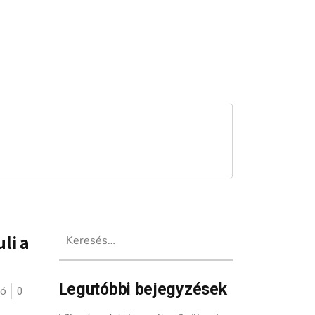
Keresés:
li a
Legutóbbi bejegyzések
ló
0