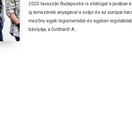
2020 tavaszán Budapestre is ellátogat a javában 
új lemezének anyagával a svájci és az európai har
mezőny egyik legismertebb és egyben legstabila
bástyája, a Gotthard! A...