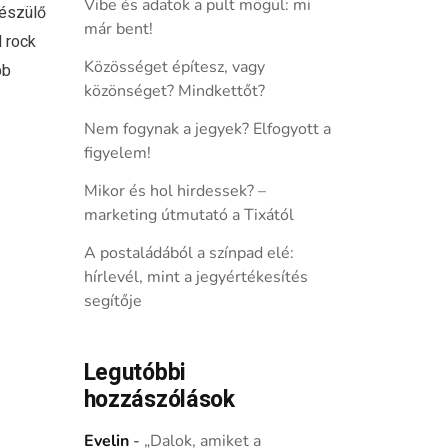
Vibe és adatok a pult mögül: mi
készülő
már bent!
d rock
Közösséget építesz, vagy
bb
közönséget? Mindkettőt?
Nem fogynak a jegyek? Elfogyott a
figyelem!
Mikor és hol hirdessek? –
marketing útmutató a Tixától
A postaládából a színpad elé:
hírlevél, mint a jegyértékesítés
segítője
Legutóbbi
hozzászólások
Evelin
-
„Dalok, amiket a