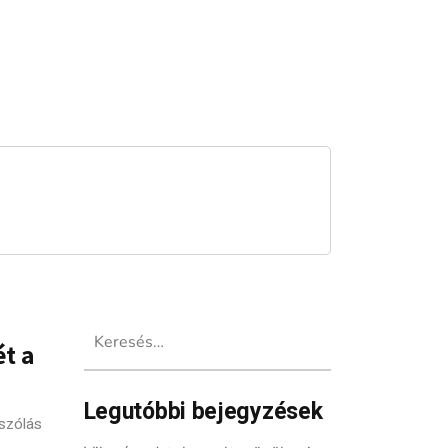
Keresés:
ét a
Legutóbbi bejegyzések
szólás