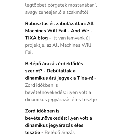
legtöbbet pörgetek mostanában”,
avagy zeneajánló a szakmától
Robosztus és zabolázatlan: All
Machines Will Fail - And We -
TIXA blog
-
Itt van iamyank új
projektje, az All Machines Will
Fail
Belépő árazás érdeklődés
szerint? - Debütáltak a
dinamikus árú jegyek a Tixa-n!
-
Zord időkben is
bevételnövekedés: ilyen volt a
dinamikus jegyárazás éles tesztje
Zord időkben is
bevételnövekedés: ilyen volt a
dinamikus jegyárazás éles
tesztje
-
Belépő árazás