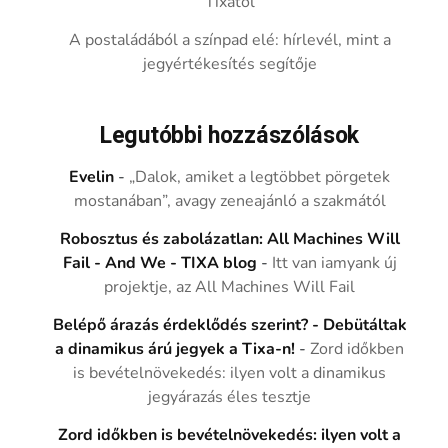
Tixától
A postaládából a színpad elé: hírlevél, mint a
jegyértékesítés segítője
Legutóbbi hozzászólások
Evelin
-
„Dalok, amiket a legtöbbet pörgetek
mostanában”, avagy zeneajánló a szakmától
Robosztus és zabolázatlan: All Machines Will
Fail - And We - TIXA blog
-
Itt van iamyank új
projektje, az All Machines Will Fail
Belépő árazás érdeklődés szerint? - Debütáltak
a dinamikus árú jegyek a Tixa-n!
-
Zord időkben
is bevételnövekedés: ilyen volt a dinamikus
jegyárazás éles tesztje
Zord időkben is bevételnövekedés: ilyen volt a