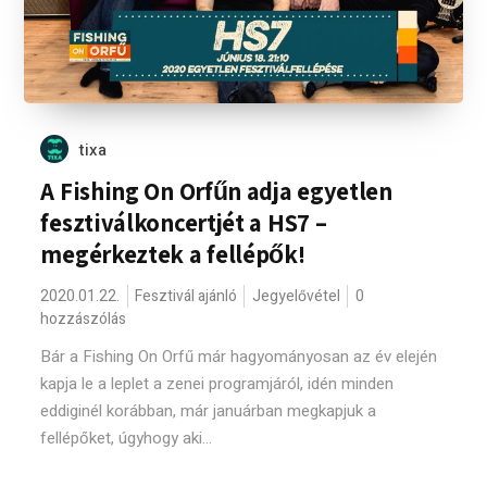
tixa
A Fishing On Orfűn adja egyetlen
fesztiválkoncertjét a HS7 –
megérkeztek a fellépők!
2020.01.22.
Fesztivál ajánló
Jegyelővétel
0
hozzászólás
Bár a Fishing On Orfű már hagyományosan az év elején
kapja le a leplet a zenei programjáról, idén minden
eddiginél korábban, már januárban megkapjuk a
fellépőket, úgyhogy aki...