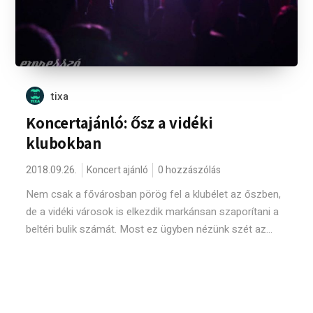
tixa
Koncertajánló: ősz a vidéki
klubokban
2018.09.26.
Koncert ajánló
0 hozzászólás
Nem csak a fővárosban pörög fel a klubélet az őszben,
de a vidéki városok is elkezdik markánsan szaporítani a
beltéri bulik számát. Most ez ügyben nézünk szét az...