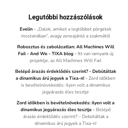
Legutóbbi hozzászólások
Evelin
-
„Dalok, amiket a legtöbbet pörgetek
mostanában”, avagy zeneajánló a szakmától
Robosztus és zabolázatlan: All Machines Will
Fail - And We - TIXA blog
-
Itt van iamyank új
projektje, az All Machines Will Fail
Belépő árazás érdeklődés szerint? - Debütáltak
a dinamikus árú jegyek a Tixa-n!
-
Zord időkben
is bevételnövekedés: ilyen volt a dinamikus
jegyárazás éles tesztje
Zord időkben is bevételnövekedés: ilyen volt a
dinamikus jegyárazás éles tesztje
-
Belépő
árazás érdeklődés szerint? – Debütáltak a
dinamikus árú jegyek a Tixa-n!