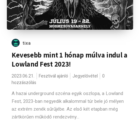
tixa
Kevesebb mint 1 hónap múlva indul a
Lowland Fest 2023!
2023.06.21.
Fesztivál ajánló
Jegyelővétel
0
hozzászólás
A hazai underground szcéna egyik oszlopa, a Lowland
Fest, 2023-ban negyedik alkalommal túr bele jó mélyen
az extrém zenék sűrűjébe. Az első két etapban még
zártkörűen működő rendezvény...