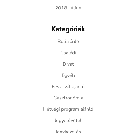
2018. július
Kategóriák
Buliajánló
Családi
Divat
Egyéb
Fesztivál ajánló
Gasztronómia
Hétvégi program ajánló
Jegyelővétel
Jegykezelés