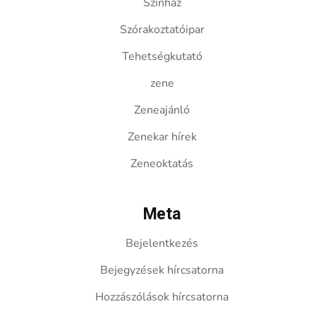
Színház
Szórakoztatóipar
Tehetségkutató
zene
Zeneajánló
Zenekar hírek
Zeneoktatás
Meta
Bejelentkezés
Bejegyzések hírcsatorna
Hozzászólások hírcsatorna