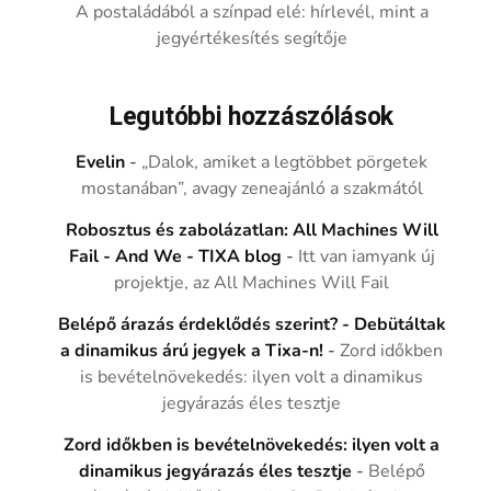
A postaládából a színpad elé: hírlevél, mint a
jegyértékesítés segítője
Legutóbbi hozzászólások
Evelin
-
„Dalok, amiket a legtöbbet pörgetek
mostanában”, avagy zeneajánló a szakmától
Robosztus és zabolázatlan: All Machines Will
Fail - And We - TIXA blog
-
Itt van iamyank új
projektje, az All Machines Will Fail
Belépő árazás érdeklődés szerint? - Debütáltak
a dinamikus árú jegyek a Tixa-n!
-
Zord időkben
is bevételnövekedés: ilyen volt a dinamikus
jegyárazás éles tesztje
Zord időkben is bevételnövekedés: ilyen volt a
dinamikus jegyárazás éles tesztje
-
Belépő