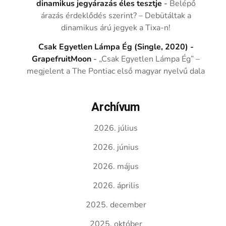
dinamikus jegyárazás éles tesztje
-
Belépő
árazás érdeklődés szerint? – Debütáltak a
dinamikus árú jegyek a Tixa-n!
Csak Egyetlen Lámpa Ég (Single, 2020) -
GrapefruitMoon
-
„Csak Egyetlen Lámpa Ég” –
megjelent a The Pontiac első magyar nyelvű dala
Archívum
2026. július
2026. június
2026. május
2026. április
2025. december
2025. október