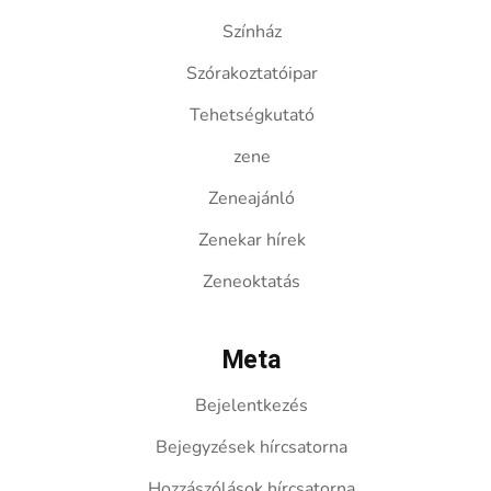
Színház
Szórakoztatóipar
Tehetségkutató
zene
Zeneajánló
Zenekar hírek
Zeneoktatás
Meta
Bejelentkezés
Bejegyzések hírcsatorna
Hozzászólások hírcsatorna