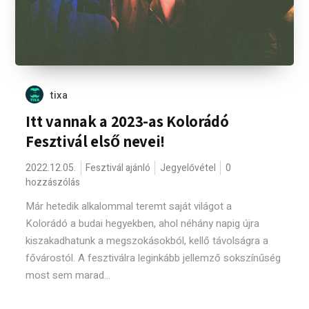
tixa
Itt vannak a 2023-as Kolorádó
Fesztivál első nevei!
2022.12.05.
Fesztivál ajánló
Jegyelővétel
0
hozzászólás
Már hetedik alkalommal teremt saját világot a
Kolorádó a budai hegyekben, ahol néhány napig újra
kiszakadhatunk a megszokásokból, kellő távolságra a
fővárostól. A fesztiválra leginkább jellemző sokszínűség
most sem marad...