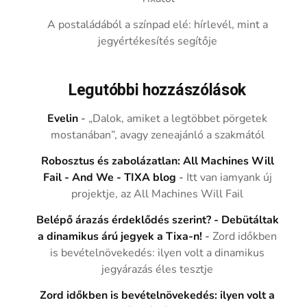
A postaládából a színpad elé: hírlevél, mint a
jegyértékesítés segítője
Legutóbbi hozzászólások
Evelin
-
„Dalok, amiket a legtöbbet pörgetek
mostanában”, avagy zeneajánló a szakmától
Robosztus és zabolázatlan: All Machines Will
Fail - And We - TIXA blog
-
Itt van iamyank új
projektje, az All Machines Will Fail
Belépő árazás érdeklődés szerint? - Debütáltak
a dinamikus árú jegyek a Tixa-n!
-
Zord időkben
is bevételnövekedés: ilyen volt a dinamikus
jegyárazás éles tesztje
Zord időkben is bevételnövekedés: ilyen volt a