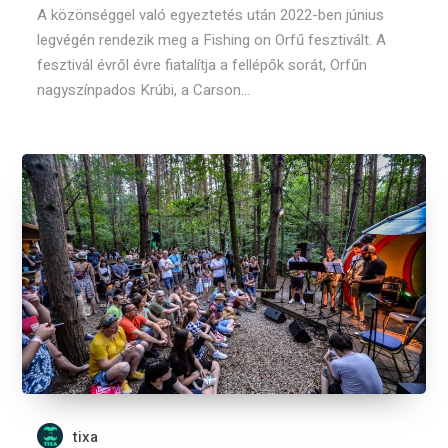
A közönséggel való egyeztetés után 2022-ben június
legvégén rendezik meg a Fishing on Orfű fesztivált. A
fesztivál évről évre fiatalítja a fellépők sorát, Orfűn
nagyszínpados Krúbi, a Carson...
tixa