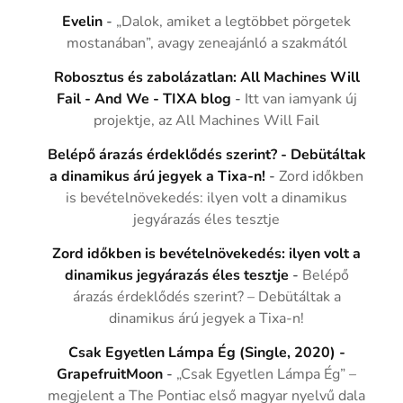
Evelin
-
„Dalok, amiket a legtöbbet pörgetek
mostanában”, avagy zeneajánló a szakmától
Robosztus és zabolázatlan: All Machines Will
Fail - And We - TIXA blog
-
Itt van iamyank új
projektje, az All Machines Will Fail
Belépő árazás érdeklődés szerint? - Debütáltak
a dinamikus árú jegyek a Tixa-n!
-
Zord időkben
is bevételnövekedés: ilyen volt a dinamikus
jegyárazás éles tesztje
Zord időkben is bevételnövekedés: ilyen volt a
dinamikus jegyárazás éles tesztje
-
Belépő
árazás érdeklődés szerint? – Debütáltak a
dinamikus árú jegyek a Tixa-n!
Csak Egyetlen Lámpa Ég (Single, 2020) -
GrapefruitMoon
-
„Csak Egyetlen Lámpa Ég” –
megjelent a The Pontiac első magyar nyelvű dala