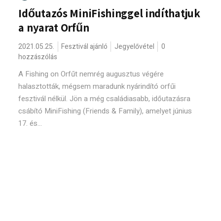
Időutazós MiniFishinggel indíthatjuk
a nyarat Orfűn
2021.05.25.
Fesztivál ajánló
Jegyelővétel
0
hozzászólás
A Fishing on Orfűt nemrég augusztus végére
halasztották, mégsem maradunk nyárindító orfűi
fesztivál nélkül. Jön a még családiasabb, időutazásra
csábító MiniFishing (Friends & Family), amelyet június
17. és...