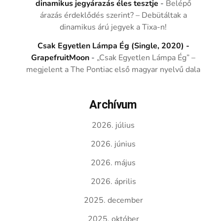
dinamikus jegyárazás éles tesztje
-
Belépő
árazás érdeklődés szerint? – Debütáltak a
dinamikus árú jegyek a Tixa-n!
Csak Egyetlen Lámpa Ég (Single, 2020) -
GrapefruitMoon
-
„Csak Egyetlen Lámpa Ég” –
megjelent a The Pontiac első magyar nyelvű dala
Archívum
2026. július
2026. június
2026. május
2026. április
2025. december
2025. október