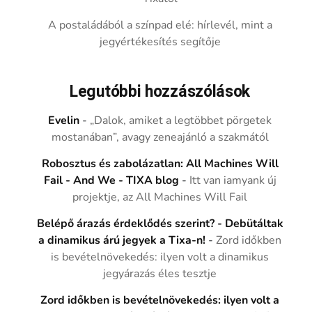
A postaládából a színpad elé: hírlevél, mint a
jegyértékesítés segítője
Legutóbbi hozzászólások
Evelin
-
„Dalok, amiket a legtöbbet pörgetek
mostanában”, avagy zeneajánló a szakmától
Robosztus és zabolázatlan: All Machines Will
Fail - And We - TIXA blog
-
Itt van iamyank új
projektje, az All Machines Will Fail
Belépő árazás érdeklődés szerint? - Debütáltak
a dinamikus árú jegyek a Tixa-n!
-
Zord időkben
is bevételnövekedés: ilyen volt a dinamikus
jegyárazás éles tesztje
Zord időkben is bevételnövekedés: ilyen volt a