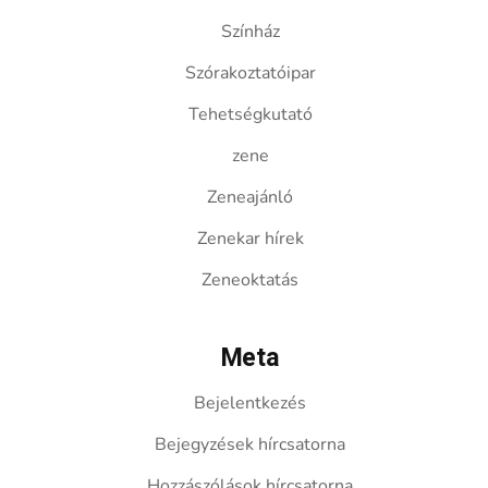
Színház
Szórakoztatóipar
Tehetségkutató
zene
Zeneajánló
Zenekar hírek
Zeneoktatás
Meta
Bejelentkezés
Bejegyzések hírcsatorna
Hozzászólások hírcsatorna