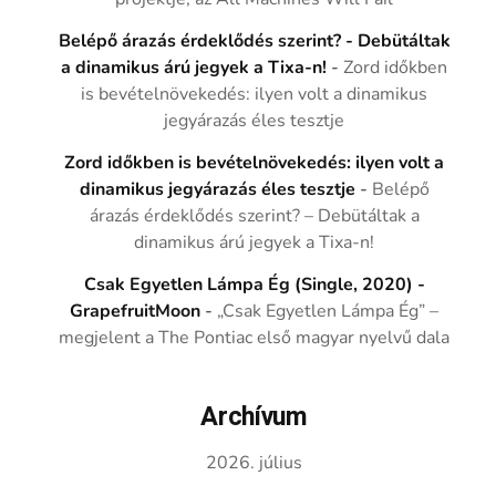
Belépő árazás érdeklődés szerint? - Debütáltak
a dinamikus árú jegyek a Tixa-n!
-
Zord időkben
is bevételnövekedés: ilyen volt a dinamikus
jegyárazás éles tesztje
Zord időkben is bevételnövekedés: ilyen volt a
dinamikus jegyárazás éles tesztje
-
Belépő
árazás érdeklődés szerint? – Debütáltak a
dinamikus árú jegyek a Tixa-n!
Csak Egyetlen Lámpa Ég (Single, 2020) -
GrapefruitMoon
-
„Csak Egyetlen Lámpa Ég” –
megjelent a The Pontiac első magyar nyelvű dala
Archívum
2026. július