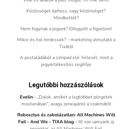
Vibe és adatok a pult mögül: mi már bent!
Közösséget építesz, vagy közönséget?
Mindkettőt?
Nem fogynak a jegyek? Elfogyott a figyelem!
Mikor és hol hirdessek? – marketing útmutató a
Tixától
A postaládából a színpad elé: hírlevél, mint a
jegyértékesítés segítője
Legutóbbi hozzászólások
Evelin
-
„Dalok, amiket a legtöbbet pörgetek
mostanában”, avagy zeneajánló a szakmától
Robosztus és zabolázatlan: All Machines Will
Fail - And We - TIXA blog
-
Itt van iamyank új
projektje, az All Machines Will Fail