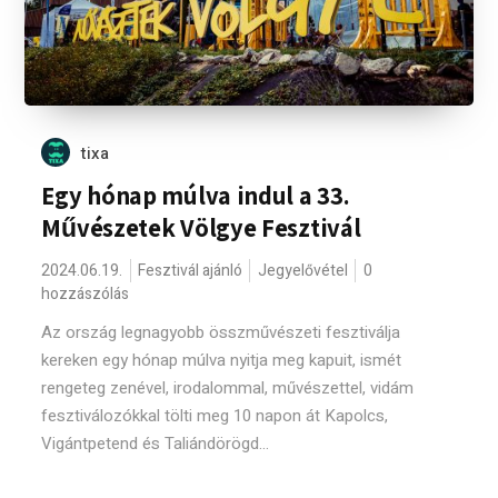
tixa
Egy hónap múlva indul a 33.
Művészetek Völgye Fesztivál
2024.06.19.
Fesztivál ajánló
Jegyelővétel
0
hozzászólás
Az ország legnagyobb összművészeti fesztiválja
kereken egy hónap múlva nyitja meg kapuit, ismét
rengeteg zenével, irodalommal, művészettel, vidám
fesztiválozókkal tölti meg 10 napon át Kapolcs,
Vigántpetend és Taliándörögd...