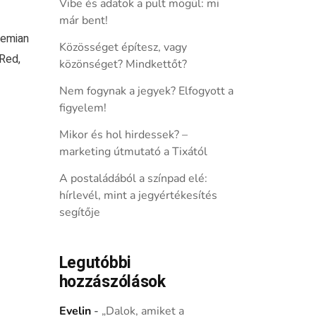
Vibe és adatok a pult mögül: mi
már bent!
hemian
Közösséget építesz, vagy
Red,
közönséget? Mindkettőt?
Nem fogynak a jegyek? Elfogyott a
figyelem!
Mikor és hol hirdessek? –
marketing útmutató a Tixától
A postaládából a színpad elé:
hírlevél, mint a jegyértékesítés
segítője
Legutóbbi
hozzászólások
Evelin
-
„Dalok, amiket a