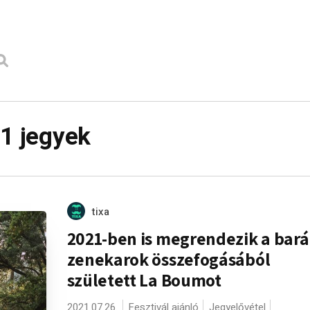
21 jegyek
tixa
2021-ben is megrendezik a bará
zenekarok összefogásából
született La Boumot
2021.07.26.
Fesztivál ajánló
Jegyelővétel