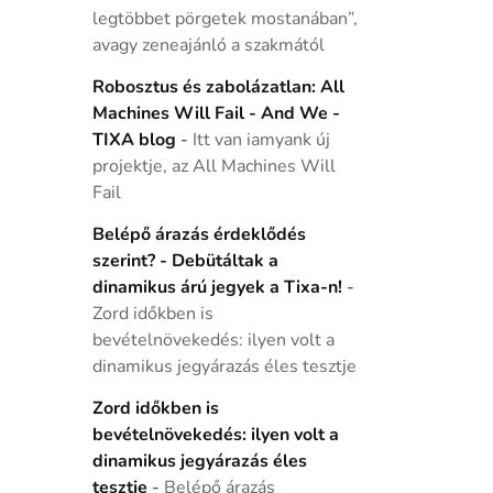
legtöbbet pörgetek mostanában”,
avagy zeneajánló a szakmától
Robosztus és zabolázatlan: All
Machines Will Fail - And We -
TIXA blog
-
Itt van iamyank új
projektje, az All Machines Will
Fail
Belépő árazás érdeklődés
szerint? - Debütáltak a
dinamikus árú jegyek a Tixa-n!
-
Zord időkben is
bevételnövekedés: ilyen volt a
dinamikus jegyárazás éles tesztje
Zord időkben is
bevételnövekedés: ilyen volt a
dinamikus jegyárazás éles
tesztje
-
Belépő árazás