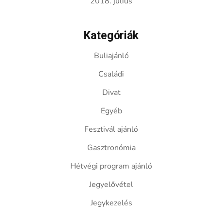
2018. július
Kategóriák
Buliajánló
Családi
Divat
Egyéb
Fesztivál ajánló
Gasztronómia
Hétvégi program ajánló
Jegyelővétel
Jegykezelés