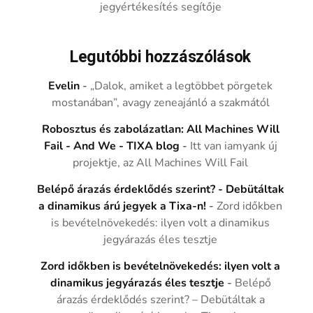
jegyértékesítés segítője
Legutóbbi hozzászólások
Evelin
-
„Dalok, amiket a legtöbbet pörgetek
mostanában”, avagy zeneajánló a szakmától
Robosztus és zabolázatlan: All Machines Will
Fail - And We - TIXA blog
-
Itt van iamyank új
projektje, az All Machines Will Fail
Belépő árazás érdeklődés szerint? - Debütáltak
a dinamikus árú jegyek a Tixa-n!
-
Zord időkben
is bevételnövekedés: ilyen volt a dinamikus
jegyárazás éles tesztje
Zord időkben is bevételnövekedés: ilyen volt a
dinamikus jegyárazás éles tesztje
-
Belépő
árazás érdeklődés szerint? – Debütáltak a