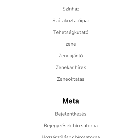
Színház
Szórakoztatóipar
Tehetségkutató
zene
Zeneajánló
Zenekar hírek
Zeneoktatás
Meta
Bejelentkezés
Bejegyzések hírcsatorna
Hozzászólások hírcsatorna