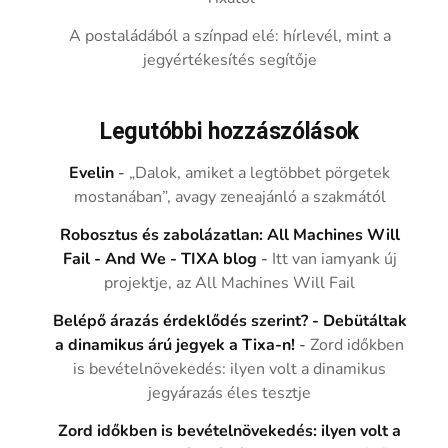
A postaládából a színpad elé: hírlevél, mint a
jegyértékesítés segítője
Legutóbbi hozzászólások
Evelin
-
„Dalok, amiket a legtöbbet pörgetek
mostanában”, avagy zeneajánló a szakmától
Robosztus és zabolázatlan: All Machines Will
Fail - And We - TIXA blog
-
Itt van iamyank új
projektje, az All Machines Will Fail
Belépő árazás érdeklődés szerint? - Debütáltak
a dinamikus árú jegyek a Tixa-n!
-
Zord időkben
is bevételnövekedés: ilyen volt a dinamikus
jegyárazás éles tesztje
Zord időkben is bevételnövekedés: ilyen volt a