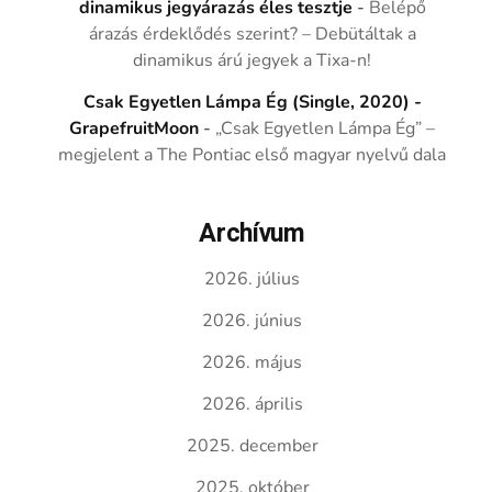
dinamikus jegyárazás éles tesztje
-
Belépő
árazás érdeklődés szerint? – Debütáltak a
dinamikus árú jegyek a Tixa-n!
Csak Egyetlen Lámpa Ég (Single, 2020) -
GrapefruitMoon
-
„Csak Egyetlen Lámpa Ég” –
megjelent a The Pontiac első magyar nyelvű dala
Archívum
2026. július
2026. június
2026. május
2026. április
2025. december
2025. október