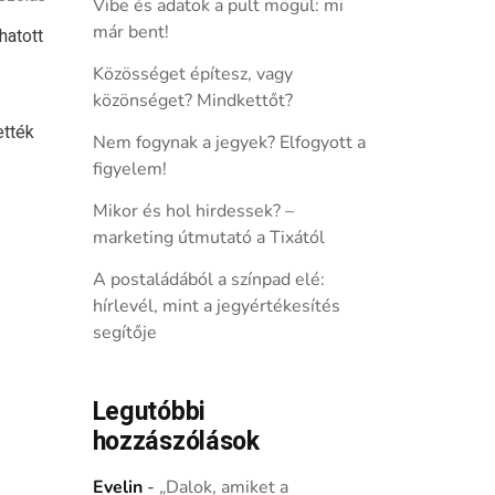
Vibe és adatok a pult mögül: mi
már bent!
hatott
Közösséget építesz, vagy
közönséget? Mindkettőt?
ették
Nem fogynak a jegyek? Elfogyott a
figyelem!
Mikor és hol hirdessek? –
marketing útmutató a Tixától
A postaládából a színpad elé:
hírlevél, mint a jegyértékesítés
segítője
Legutóbbi
hozzászólások
Evelin
-
„Dalok, amiket a