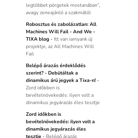
legtöbbet pörgetek mostanában”,
avagy zeneajánló a szakmától
Robosztus és zabolázatlan: All
Machines Will Fail - And We -
TIXA blog
-
Itt van iamyank új
projektje, az All Machines Will
Fail
Belépő árazás érdeklődés
szerint? - Debütáltak a
dinamikus árú jegyek a Tixa-n!
-
Zord időkben is
bevételnövekedés: ilyen volt a
dinamikus jegyárazás éles tesztje
Zord időkben is
bevételnövekedés: ilyen volt a
dinamikus jegyárazás éles
tesztje
-
Belépő árazás