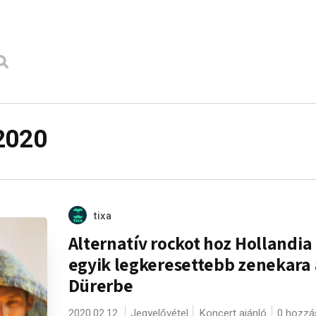
2020
tixa
Alternatív rockot hoz Hollandia
egyik legkeresettebb zenekara 
Dürerbe
2020.02.12.
Jegyelővétel
Koncert ajánló
0 hozzá