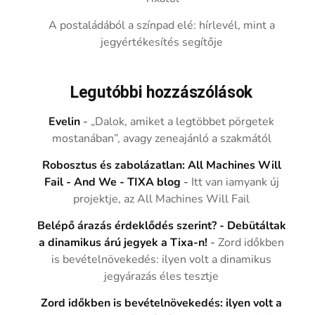
A postaládából a színpad elé: hírlevél, mint a
jegyértékesítés segítője
Legutóbbi hozzászólások
Evelin
-
„Dalok, amiket a legtöbbet pörgetek
mostanában”, avagy zeneajánló a szakmától
Robosztus és zabolázatlan: All Machines Will
Fail - And We - TIXA blog
-
Itt van iamyank új
projektje, az All Machines Will Fail
Belépő árazás érdeklődés szerint? - Debütáltak
a dinamikus árú jegyek a Tixa-n!
-
Zord időkben
is bevételnövekedés: ilyen volt a dinamikus
jegyárazás éles tesztje
Zord időkben is bevételnövekedés: ilyen volt a