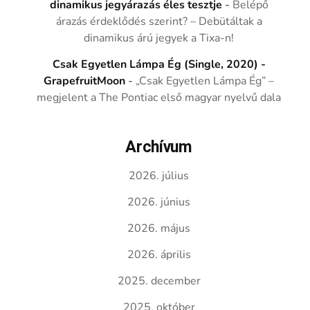
dinamikus jegyárazás éles tesztje
-
Belépő
árazás érdeklődés szerint? – Debütáltak a
dinamikus árú jegyek a Tixa-n!
Csak Egyetlen Lámpa Ég (Single, 2020) -
GrapefruitMoon
-
„Csak Egyetlen Lámpa Ég” –
megjelent a The Pontiac első magyar nyelvű dala
Archívum
2026. július
2026. június
2026. május
2026. április
2025. december
2025. október