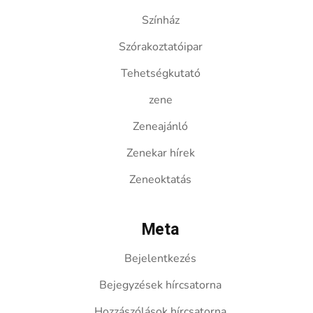
Színház
Szórakoztatóipar
Tehetségkutató
zene
Zeneajánló
Zenekar hírek
Zeneoktatás
Meta
Bejelentkezés
Bejegyzések hírcsatorna
Hozzászólások hírcsatorna