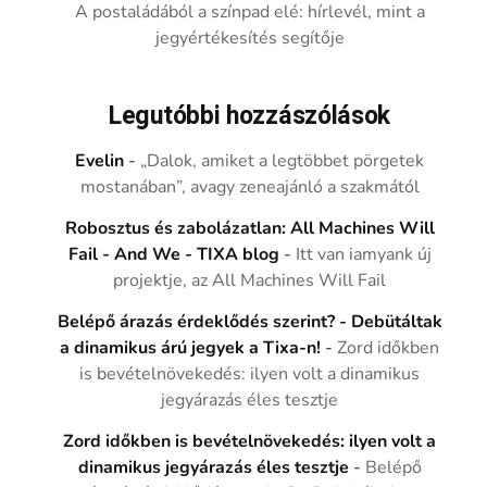
A postaládából a színpad elé: hírlevél, mint a
jegyértékesítés segítője
Legutóbbi hozzászólások
Evelin
-
„Dalok, amiket a legtöbbet pörgetek
mostanában”, avagy zeneajánló a szakmától
Robosztus és zabolázatlan: All Machines Will
Fail - And We - TIXA blog
-
Itt van iamyank új
projektje, az All Machines Will Fail
Belépő árazás érdeklődés szerint? - Debütáltak
a dinamikus árú jegyek a Tixa-n!
-
Zord időkben
is bevételnövekedés: ilyen volt a dinamikus
jegyárazás éles tesztje
Zord időkben is bevételnövekedés: ilyen volt a
dinamikus jegyárazás éles tesztje
-
Belépő