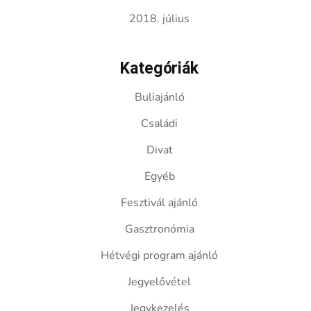
2018. július
Kategóriák
Buliajánló
Családi
Divat
Egyéb
Fesztivál ajánló
Gasztronómia
Hétvégi program ajánló
Jegyelővétel
Jegykezelés