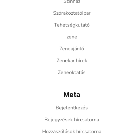
Színház
Szórakoztatóipar
Tehetségkutató
zene
Zeneajánló
Zenekar hírek
Zeneoktatás
Meta
Bejelentkezés
Bejegyzések hírcsatorna
Hozzászólások hírcsatorna