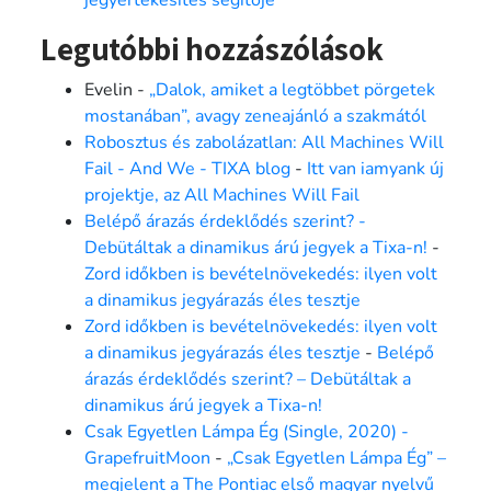
jegyértékesítés segítője
Legutóbbi hozzászólások
Evelin
-
„Dalok, amiket a legtöbbet pörgetek
mostanában”, avagy zeneajánló a szakmától
Robosztus és zabolázatlan: All Machines Will
Fail - And We - TIXA blog
-
Itt van iamyank új
projektje, az All Machines Will Fail
Belépő árazás érdeklődés szerint? -
Debütáltak a dinamikus árú jegyek a Tixa-n!
-
Zord időkben is bevételnövekedés: ilyen volt
a dinamikus jegyárazás éles tesztje
Zord időkben is bevételnövekedés: ilyen volt
a dinamikus jegyárazás éles tesztje
-
Belépő
árazás érdeklődés szerint? – Debütáltak a
dinamikus árú jegyek a Tixa-n!
Csak Egyetlen Lámpa Ég (Single, 2020) -
GrapefruitMoon
-
„Csak Egyetlen Lámpa Ég” –
megjelent a The Pontiac első magyar nyelvű