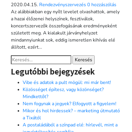
2020.04.15.
Rendezvényszervezés
0 hozzászólás
Az alábbiakban egy nyílt levelet olvashattok, amely
a hazai élőzenei helyszínek, fesztiválok,
koncertszervezők összefogásának eredményeként
született meg. A kialakult járványhelyzet
mindannyiunkat sok, eddig ismeretlen kihívás elé
állított, ezért...
Keresés:
Legutóbbi bejegyzések
Vibe és adatok a pult mögül: mi már bent!
Közösséget építesz, vagy közönséget?
Mindkettőt?
Nem fogynak a jegyek? Elfogyott a figyelem!
Mikor és hol hirdessek? – marketing útmutató
a Tixától
A postaládából a színpad elé: hírlevél, mint a