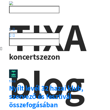
TIXA
koncertszezon
blog
tixa
Nyílt levél 32 hazai klub,
szervező és fesztivál
összefogásában