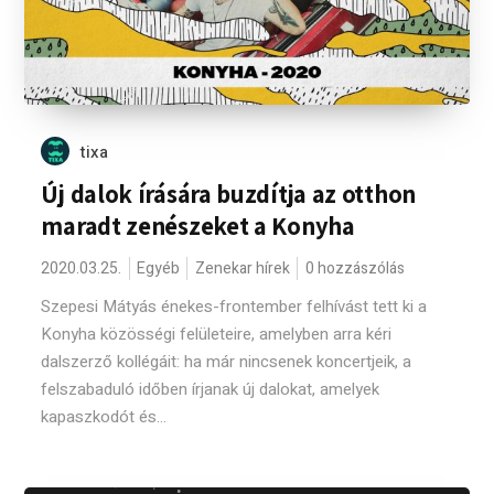
tixa
Új dalok írására buzdítja az otthon
maradt zenészeket a Konyha
2020.03.25.
Egyéb
Zenekar hírek
0 hozzászólás
Szepesi Mátyás énekes-frontember felhívást tett ki a
Konyha közösségi felületeire, amelyben arra kéri
dalszerző kollégáit: ha már nincsenek koncertjeik, a
felszabaduló időben írjanak új dalokat, amelyek
kapaszkodót és...