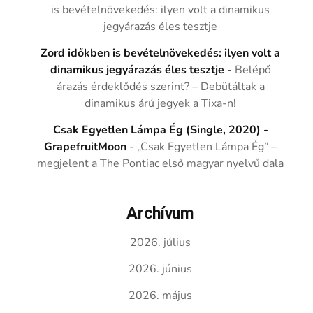
is bevételnövekedés: ilyen volt a dinamikus
jegyárazás éles tesztje
Zord időkben is bevételnövekedés: ilyen volt a
dinamikus jegyárazás éles tesztje
-
Belépő
árazás érdeklődés szerint? – Debütáltak a
dinamikus árú jegyek a Tixa-n!
Csak Egyetlen Lámpa Ég (Single, 2020) -
GrapefruitMoon
-
„Csak Egyetlen Lámpa Ég” –
megjelent a The Pontiac első magyar nyelvű dala
Archívum
2026. július
2026. június
2026. május