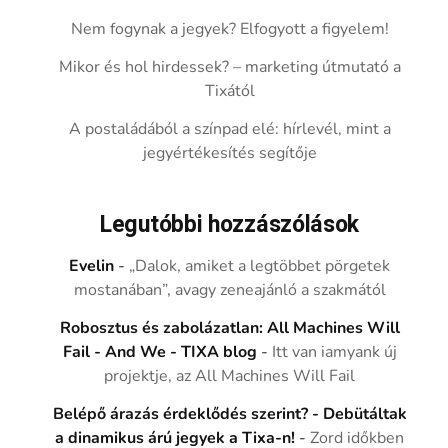
Nem fogynak a jegyek? Elfogyott a figyelem!
Mikor és hol hirdessek? – marketing útmutató a
Tixától
A postaládából a színpad elé: hírlevél, mint a
jegyértékesítés segítője
Legutóbbi hozzászólások
Evelin
-
„Dalok, amiket a legtöbbet pörgetek
mostanában”, avagy zeneajánló a szakmától
Robosztus és zabolázatlan: All Machines Will
Fail - And We - TIXA blog
-
Itt van iamyank új
projektje, az All Machines Will Fail
Belépő árazás érdeklődés szerint? - Debütáltak
a dinamikus árú jegyek a Tixa-n!
-
Zord időkben