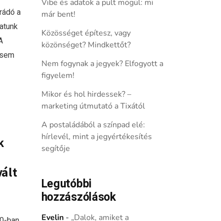
Vibe és adatok a pult mögül: mi
rádó a
már bent!
atunk
Közösséget építesz, vagy
A
közönséget? Mindkettőt?
 sem
Nem fogynak a jegyek? Elfogyott a
figyelem!
Mikor és hol hirdessek? –
marketing útmutató a Tixától
A postaládából a színpad elé:
hírlevél, mint a jegyértékesítés
k
segítője
vált
Legutóbbi
hozzászólások
Evelin
-
„Dalok, amiket a
20-ban