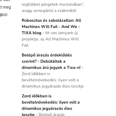
legtöbbet pörgetek mostanában”,
tt meg
avagy zeneajánló a szakmától
újból
Robosztus és zabolázatlan: All
Machines Will Fail - And We -
TIXA blog
-
Itt van iamyank új
projektje, az All Machines Will
Fail
Belépő árazás érdeklődés
szerint? - Debütáltak a
dinamikus árú jegyek a Tixa-n!
-
Zord időkben is
bevételnövekedés: ilyen volt a
dinamikus jegyárazás éles tesztje
Zord időkben is
bevételnövekedés: ilyen volt a
dinamikus jegyárazás éles
tesztje
-
Belépő árazás