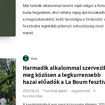
Már hetedik alkalommal teremt saját világot a Kolo
budai hegyekben, ahol néhány napig újra kiszakadh
a megszokásokból, kellő távolságra a fővárostól. 
fesztiválra leginkább jellemző sokszínűség most
marad...
tixa
Harmadik alkalommal szervezi
meg közösen a legkurrensebb
hazai előadók a La Boum feszti
2022.06.03.
Fesztivál ajánló
Jegyelővétel
0
hozzászólás
A kastélyházibuli egy igazi közösségi élmény: 20