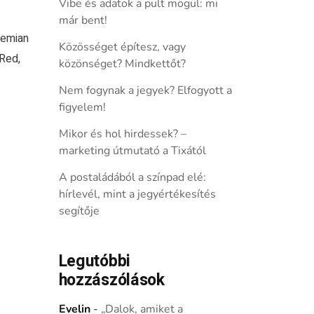
Vibe és adatok a pult mögül: mi
már bent!
hemian
Közösséget építesz, vagy
Red,
közönséget? Mindkettőt?
Nem fogynak a jegyek? Elfogyott a
figyelem!
Mikor és hol hirdessek? –
marketing útmutató a Tixától
A postaládából a színpad elé:
hírlevél, mint a jegyértékesítés
segítője
Legutóbbi
hozzászólások
Evelin
-
„Dalok, amiket a