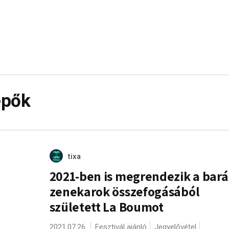
épők
tixa
2021-ben is megrendezik a bará
zenekarok összefogásából
született La Boumot
2021.07.26.
Fesztivál ajánló
Jegyelővétel