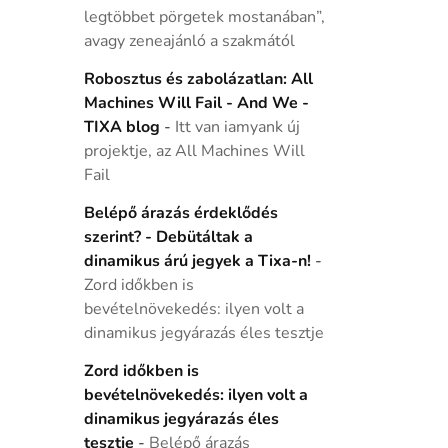
legtöbbet pörgetek mostanában”,
avagy zeneajánló a szakmától
Robosztus és zabolázatlan: All
Machines Will Fail - And We -
TIXA blog
-
Itt van iamyank új
projektje, az All Machines Will
Fail
Belépő árazás érdeklődés
szerint? - Debütáltak a
dinamikus árú jegyek a Tixa-n!
-
Zord időkben is
bevételnövekedés: ilyen volt a
dinamikus jegyárazás éles tesztje
Zord időkben is
bevételnövekedés: ilyen volt a
dinamikus jegyárazás éles
tesztje
-
Belépő árazás