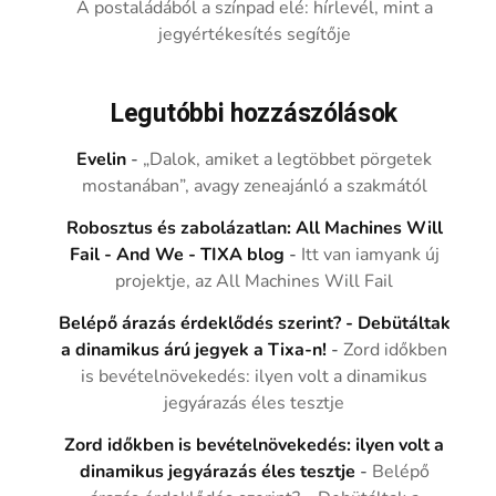
A postaládából a színpad elé: hírlevél, mint a
jegyértékesítés segítője
Legutóbbi hozzászólások
Evelin
-
„Dalok, amiket a legtöbbet pörgetek
mostanában”, avagy zeneajánló a szakmától
Robosztus és zabolázatlan: All Machines Will
Fail - And We - TIXA blog
-
Itt van iamyank új
projektje, az All Machines Will Fail
Belépő árazás érdeklődés szerint? - Debütáltak
a dinamikus árú jegyek a Tixa-n!
-
Zord időkben
is bevételnövekedés: ilyen volt a dinamikus
jegyárazás éles tesztje
Zord időkben is bevételnövekedés: ilyen volt a
dinamikus jegyárazás éles tesztje
-
Belépő