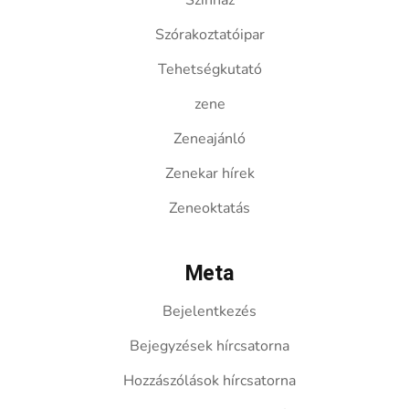
Színház
Szórakoztatóipar
Tehetségkutató
zene
Zeneajánló
Zenekar hírek
Zeneoktatás
Meta
Bejelentkezés
Bejegyzések hírcsatorna
Hozzászólások hírcsatorna