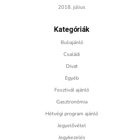
2018. július
Kategóriák
Buliajánló
Családi
Divat
Egyéb
Fesztivál ajánló
Gasztronómia
Hétvégi program ajánló
Jegyelővétel
Jegykezelés