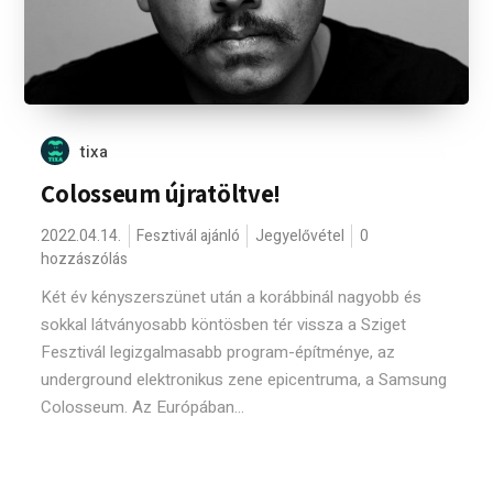
tixa
Colosseum újratöltve!
2022.04.14.
Fesztivál ajánló
Jegyelővétel
0
hozzászólás
Két év kényszerszünet után a korábbinál nagyobb és
sokkal látványosabb köntösben tér vissza a Sziget
Fesztivál legizgalmasabb program-építménye, az
underground elektronikus zene epicentruma, a Samsung
Colosseum. Az Európában...