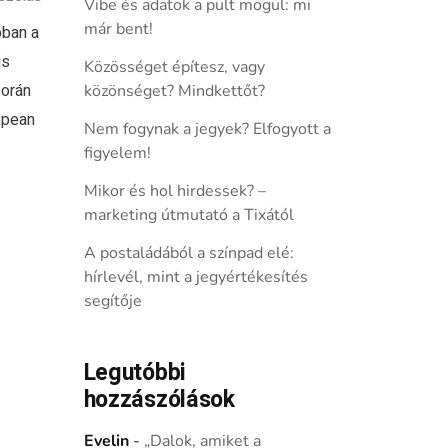
Vibe és adatok a pult mögül: mi
már bent!
bban a
is
Közösséget építesz, vagy
során
közönséget? Mindkettőt?
opean
Nem fogynak a jegyek? Elfogyott a
figyelem!
Mikor és hol hirdessek? –
marketing útmutató a Tixától
A postaládából a színpad elé:
hírlevél, mint a jegyértékesítés
segítője
Legutóbbi
hozzászólások
Evelin
-
„Dalok, amiket a