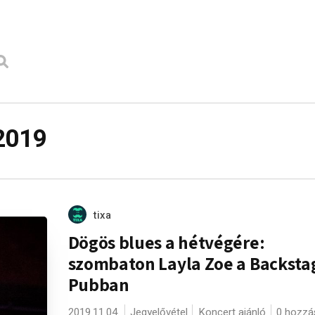
2019
tixa
Dögös blues a hétvégére:
szombaton Layla Zoe a Backsta
Pubban
2019.11.04.
Jegyelővétel
Koncert ajánló
0 hozzá