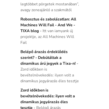
legtöbbet pörgetek mostanában”,
avagy zeneajánló a szakmától
Robosztus és zabolázatlan: All
Machines Will Fail - And We -
TIXA blog
-
Itt van iamyank új
projektje, az All Machines Will
Fail
Belépő árazás érdeklődés
szerint? - Debütáltak a
dinamikus árú jegyek a Tixa-n!
-
Zord időkben is
bevételnövekedés: ilyen volt a
dinamikus jegyárazás éles tesztje
Zord időkben is
bevételnövekedés: ilyen volt a
dinamikus jegyárazás éles
tesztje
-
Belépő árazás